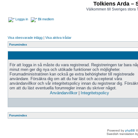
Tolkiens Arda – 
Välkommen till Sveriges stora 
Logga in
Bli medlem
Visa obesvarade inlägg
|
Visa aktiva trådar
Forumindex
För att logga in så måste du vara registrerad. Registreringen tar bara n
minut men ger dig nya och utökade funktioner och möjligheter.
Forumadministratören kan också ge extra behörigheter till registrerade
användare. Försäkra dig om att du har läst och accepterat våra
användarvillkor och vår integritetspolicy innan du registrerar dig. Försäk
om att du läst eventuella forumregler innan du skriver något.
Användarvillkor
|
Integritetspolicy
Forumindex
Powered by
phpBB
©
Swedish translation 