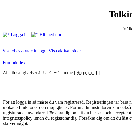
Tolki
Välk
Logga in
Bli medlem
Visa obesvarade inlägg
|
Visa aktiva trådar
Forumindex
Alla tidsangivelser är UTC + 1 timme [
Sommartid
]
För att logga in så måste du vara registrerad. Registreringen tar bar
utökade funktioner och möjligheter. Forumadministratören kan också g
registrerade användare. Försäkra dig om att du har läst och acceptera
integritetspolicy innan du registrerar dig. Försäkra dig om att du läst
skriver något.