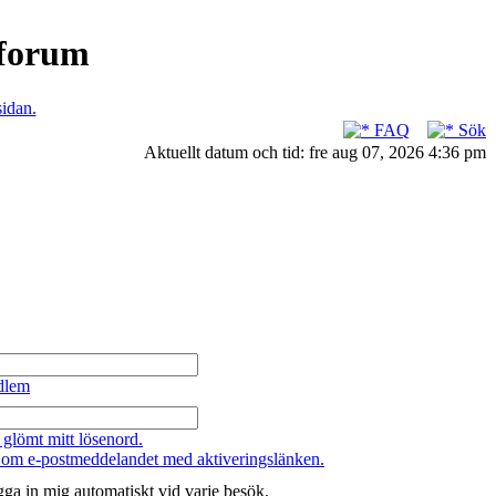
nforum
sidan.
FAQ
Sök
Aktuellt datum och tid: fre aug 07, 2026 4:36 pm
dlem
 glömt mitt lösenord.
 om e-postmeddelandet med aktiveringslänken.
ga in mig automatiskt vid varje besök.