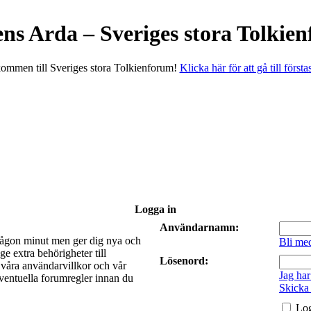
ens Arda – Sveriges stora Tolkie
ommen till Sveriges stora Tolkienforum!
Klicka här för att gå till första
Logga in
Användarnamn:
a någon minut men ger dig nya och
Bli me
e extra behörigheter till
Lösenord:
t våra användarvillkor och vår
Jag har
 eventuella forumregler innan du
Skicka
Log