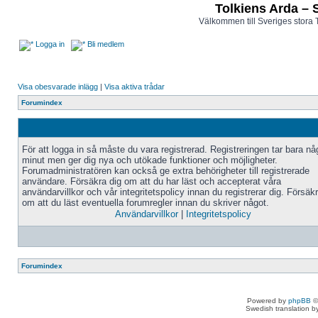
Tolkiens Arda – 
Välkommen till Sveriges stora 
Logga in
Bli medlem
Visa obesvarade inlägg
|
Visa aktiva trådar
Forumindex
För att logga in så måste du vara registrerad. Registreringen tar bara n
minut men ger dig nya och utökade funktioner och möjligheter.
Forumadministratören kan också ge extra behörigheter till registrerade
användare. Försäkra dig om att du har läst och accepterat våra
användarvillkor och vår integritetspolicy innan du registrerar dig. Försäk
om att du läst eventuella forumregler innan du skriver något.
Användarvillkor
|
Integritetspolicy
Forumindex
Powered by
phpBB
©
Swedish translation 