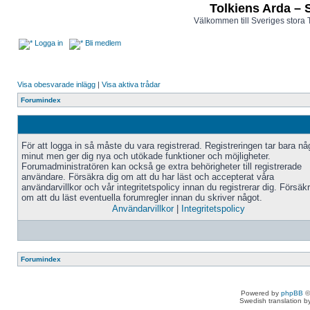
Tolkiens Arda – 
Välkommen till Sveriges stora 
Logga in
Bli medlem
Visa obesvarade inlägg
|
Visa aktiva trådar
Forumindex
För att logga in så måste du vara registrerad. Registreringen tar bara n
minut men ger dig nya och utökade funktioner och möjligheter.
Forumadministratören kan också ge extra behörigheter till registrerade
användare. Försäkra dig om att du har läst och accepterat våra
användarvillkor och vår integritetspolicy innan du registrerar dig. Försäk
om att du läst eventuella forumregler innan du skriver något.
Användarvillkor
|
Integritetspolicy
Forumindex
Powered by
phpBB
©
Swedish translation 