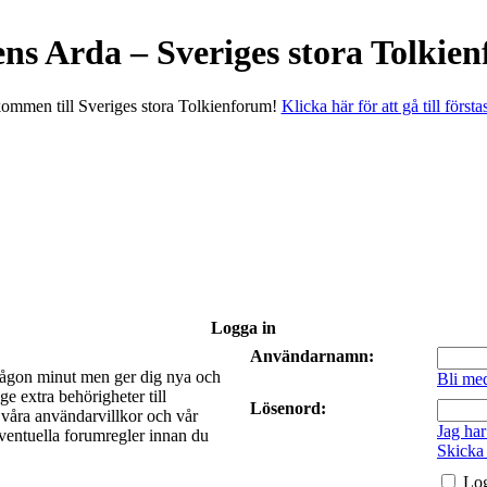
ens Arda – Sveriges stora Tolkie
ommen till Sveriges stora Tolkienforum!
Klicka här för att gå till första
Logga in
Användarnamn:
a någon minut men ger dig nya och
Bli me
e extra behörigheter till
Lösenord:
t våra användarvillkor och vår
Jag har
 eventuella forumregler innan du
Skicka
Log