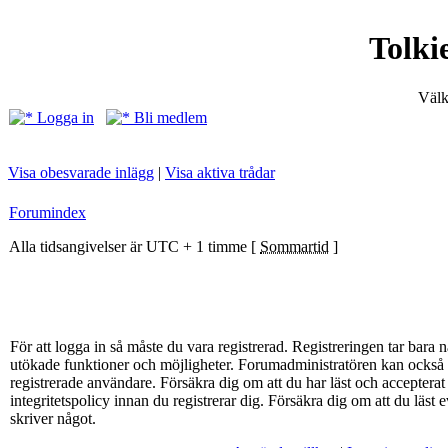
Tolki
Välk
Logga in
Bli medlem
Visa obesvarade inlägg
|
Visa aktiva trådar
Forumindex
Alla tidsangivelser är UTC + 1 timme [
Sommartid
]
För att logga in så måste du vara registrerad. Registreringen tar bar
utökade funktioner och möjligheter. Forumadministratören kan också g
registrerade användare. Försäkra dig om att du har läst och acceptera
integritetspolicy innan du registrerar dig. Försäkra dig om att du läst
skriver något.