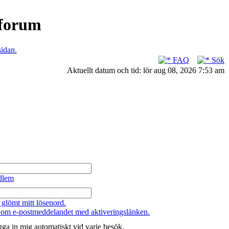
nforum
sidan.
FAQ
Sök
Aktuellt datum och tid: lör aug 08, 2026 7:53 am
dlem
 glömt mitt lösenord.
 om e-postmeddelandet med aktiveringslänken.
ga in mig automatiskt vid varje besök.