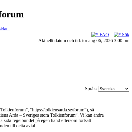
nforum
sidan.
FAQ
Sök
Aktuellt datum och tid: tor aug 06, 2026 3:00 pm
Språk:
olkienforum”, “https://tolkiensarda.se/forum”), så
olkiens Arda – Sveriges stora Tolkienforum”. Vi kan ändra
na sida regelbundet på egen hand eftersom fortsatt
en till detta avtal.