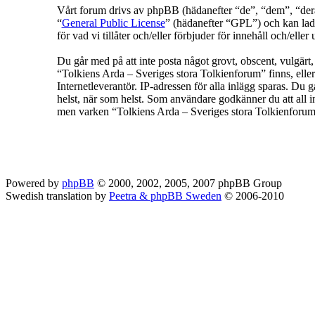
Vårt forum drivs av phpBB (hädanefter “de”, “dem”, “
“
General Public License
” (hädanefter “GPL”) och kan lad
för vad vi tillåter och/eller förbjuder för innehåll och/e
Du går med på att inte posta något grovt, obscent, vulgärt, f
“Tolkiens Arda – Sveriges stora Tolkienforum” finns, eller
Internetleverantör. IP-adressen för alla inlägg sparas. Du g
helst, när som helst. Som användare godkänner du att all in
men varken “Tolkiens Arda – Sveriges stora Tolkienforum” 
Powered by
phpBB
© 2000, 2002, 2005, 2007 phpBB Group
Swedish translation by
Peetra & phpBB Sweden
© 2006-2010