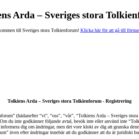
ens Arda – Sveriges stora Tolkie
ommen till Sveriges stora Tolkienforum!
Klicka här för att gå till första
Tolkiens Arda – Sveriges stora Tolkienforum - Registrering
orum” (hädanefter “vi”, “oss”, “vår”, “Tolkiens Arda – Sveriges stora T
al. Om du inte godkänner följande avtal, besök inte eller använd inte “T
tt informera dig om ändringar, men det vore klokt av dig att granska den
” även efter ändringar innebär att du godkänner att du är juridiskt bund