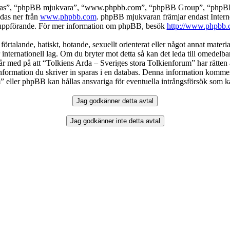
deras”, “phpBB mjukvara”, “www.phpbb.com”, “phpBB Group”, “phpBB 
das ner från
www.phpbb.com
. phpBB mjukvaran främjar endast Intern
ller uppförande. För mer information om phpBB, besök
http://www.phpbb.
örtalande, hatiskt, hotande, sexuellt orienterat eller något annat materia
 internationell lag. Om du bryter mot detta så kan det leda till omedelb
år med på att “Tolkiens Arda – Sveriges stora Tolkienforum” har rätten att
formation du skriver in sparas i en databas. Denna information kommer in
eller phpBB kan hållas ansvariga för eventuella intrångsförsök som kan