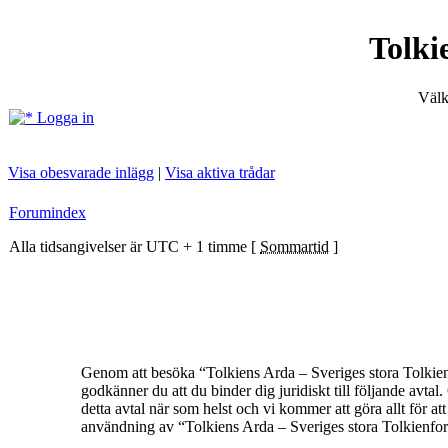
Tolki
Välk
Logga in
Visa obesvarade inlägg
|
Visa aktiva trådar
Forumindex
Alla tidsangivelser är UTC + 1 timme [
Sommartid
]
Genom att besöka “Tolkiens Arda – Sveriges stora Tolkienf
godkänner du att du binder dig juridiskt till följande avt
detta avtal när som helst och vi kommer att göra allt för a
användning av “Tolkiens Arda – Sveriges stora Tolkienforum