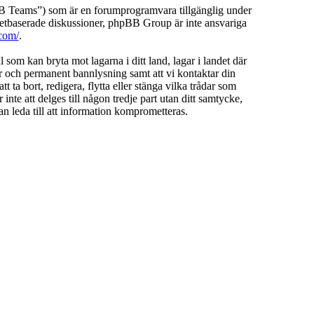
Teams”) som är en forumprogramvara tillgänglig under
etbaserade diskussioner, phpBB Group är inte ansvariga
com/
.
l som kan bryta mot lagarna i ditt land, lagar i landet där
ar och permanent bannlysning samt att vi kontaktar din
 ta bort, redigera, flytta eller stänga vilka trådar som
te att delges till någon tredje part utan ditt samtycke,
 leda till att information komprometteras.