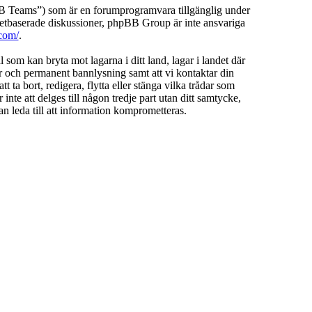
Teams”) som är en forumprogramvara tillgänglig under
etbaserade diskussioner, phpBB Group är inte ansvariga
com/
.
l som kan bryta mot lagarna i ditt land, lagar i landet där
ar och permanent bannlysning samt att vi kontaktar din
 ta bort, redigera, flytta eller stänga vilka trådar som
te att delges till någon tredje part utan ditt samtycke,
 leda till att information komprometteras.