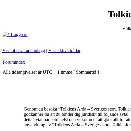
Tolki
Välk
Logga in
Visa obesvarade inlägg
|
Visa aktiva trådar
Forumindex
Alla tidsangivelser är UTC + 1 timme [
Sommartid
]
Genom att besöka “Tolkiens Arda – Sveriges stora Tolkienf
godkänner du att du binder dig juridiskt till följande avt
detta avtal när som helst och vi kommer att göra allt för a
användning av “Tolkiens Arda – Sveriges stora Tolkienforum