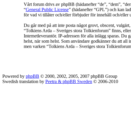
Vårt forum drivs av phpBB (hädanefter “de”, “dem”, “
“
General Public License
” (hädanefter “GPL”) och kan lad
för vad vi tillåter och/eller förbjuder för innehåll och/e
Du går med på att inte posta något grovt, obscent, vulgärt, f
“Tolkiens Arda – Sveriges stora Tolkienforum” finns, eller
Internetleverantör. IP-adressen för alla inlägg sparas. Du g
helst, när som helst. Som användare godkänner du att all in
men varken “Tolkiens Arda – Sveriges stora Tolkienforum” 
Powered by
phpBB
© 2000, 2002, 2005, 2007 phpBB Group
Swedish translation by
Peetra & phpBB Sweden
© 2006-2010