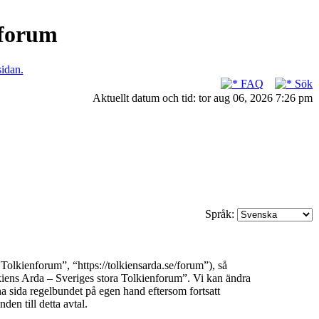
nforum
sidan.
FAQ
Sök
Aktuellt datum och tid: tor aug 06, 2026 7:26 pm
Språk:
olkienforum”, “https://tolkiensarda.se/forum”), så
olkiens Arda – Sveriges stora Tolkienforum”. Vi kan ändra
na sida regelbundet på egen hand eftersom fortsatt
en till detta avtal.