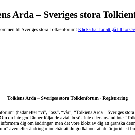
ens Arda – Sveriges stora Tolkie
ommen till Sveriges stora Tolkienforum!
Klicka här för att gå till första
Tolkiens Arda – Sveriges stora Tolkienforum - Registrering
orum” (hädanefter “vi”, “oss”, “vår”, “Tolkiens Arda – Sveriges stora T
al. Om du inte godkänner följande avtal, besök inte eller använd inte “T
tt informera dig om ändringar, men det vore klokt av dig att granska den
” även efter ändringar innebär att du godkänner att du är juridiskt bund