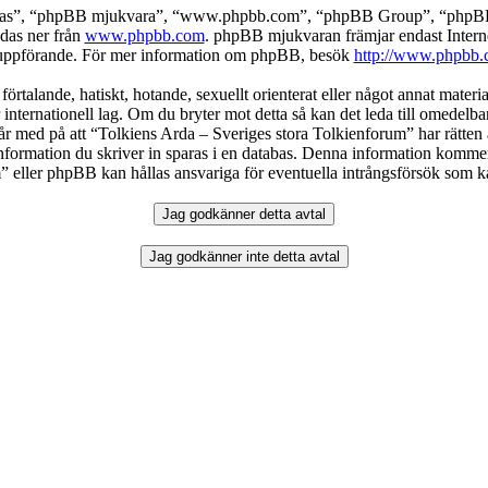
deras”, “phpBB mjukvara”, “www.phpbb.com”, “phpBB Group”, “phpBB 
das ner från
www.phpbb.com
. phpBB mjukvaran främjar endast Intern
ller uppförande. För mer information om phpBB, besök
http://www.phpbb.
örtalande, hatiskt, hotande, sexuellt orienterat eller något annat materia
 internationell lag. Om du bryter mot detta så kan det leda till omedelb
år med på att “Tolkiens Arda – Sveriges stora Tolkienforum” har rätten att
formation du skriver in sparas i en databas. Denna information kommer in
eller phpBB kan hållas ansvariga för eventuella intrångsförsök som kan