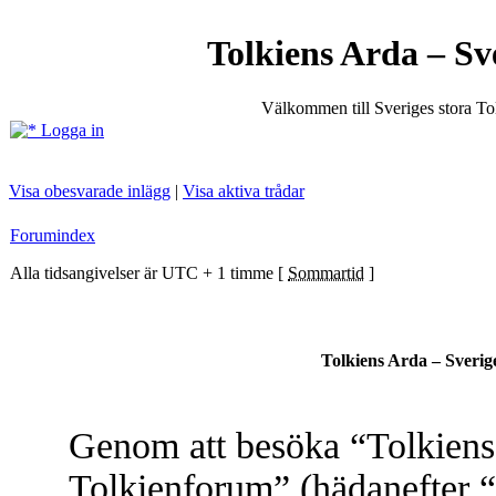
Tolkiens Arda – Sv
Välkommen till Sveriges stora T
Logga in
Visa obesvarade inlägg
|
Visa aktiva trådar
Forumindex
Alla tidsangivelser är UTC + 1 timme [
Sommartid
]
Tolkiens Arda – Sverig
Genom att besöka “Tolkiens 
Tolkienforum” (hädanefter “