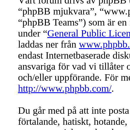
Vårt forum drivs av phpBB (
“phpBB mjukvara”, “www.
“phpBB Teams”) som är en f
under “
General Public Lice
laddas ner från
www.phpbb
endast Internetbaserade dis
ansvariga för vad vi tillåter 
och/eller uppförande. För 
http://www.phpbb.com/
.
Du går med på att inte posta
förtalande, hatiskt, hotande, 