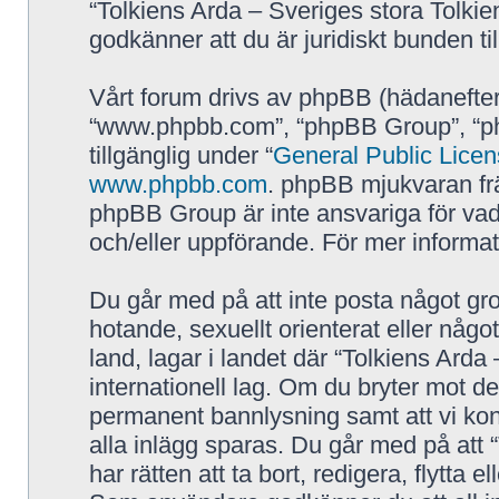
“Tolkiens Arda – Sveriges stora Tolkie
godkänner att du är juridiskt bunden till
Vårt forum drivs av phpBB (hädanefter
“www.phpbb.com”, “phpBB Group”, “p
tillgänglig under “
General Public Lice
www.phpbb.com
. phpBB mjukvaran fr
phpBB Group är inte ansvariga för vad vi
och/eller uppförande. För mer inform
Du går med på att inte posta något grov
hotande, sexuellt orienterat eller någo
land, lagar i landet där “Tolkiens Arda 
internationell lag. Om du bryter mot de
permanent bannlysning samt att vi kont
alla inlägg sparas. Du går med på att 
har rätten att ta bort, redigera, flytta 