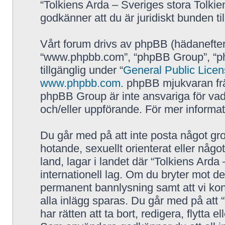
“Tolkiens Arda – Sveriges stora Tolkie
godkänner att du är juridiskt bunden till
Vårt forum drivs av phpBB (hädanefter
“www.phpbb.com”, “phpBB Group”, “p
tillgänglig under “
General Public Lice
www.phpbb.com
. phpBB mjukvaran fr
phpBB Group är inte ansvariga för vad vi
och/eller uppförande. För mer inform
Du går med på att inte posta något grov
hotande, sexuellt orienterat eller någo
land, lagar i landet där “Tolkiens Arda 
internationell lag. Om du bryter mot de
permanent bannlysning samt att vi kont
alla inlägg sparas. Du går med på att 
har rätten att ta bort, redigera, flytta 