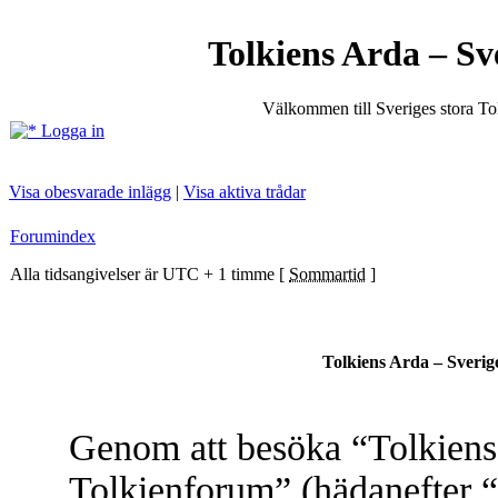
Tolkiens Arda – Sv
Välkommen till Sveriges stora T
Logga in
Visa obesvarade inlägg
|
Visa aktiva trådar
Forumindex
Alla tidsangivelser är UTC + 1 timme [
Sommartid
]
Tolkiens Arda – Sverig
Genom att besöka “Tolkiens 
Tolkienforum” (hädanefter “