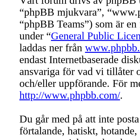
Vårt forum drivs av phpBB (
“phpBB mjukvara”, “www.
“phpBB Teams”) som är en f
under “
General Public Lice
laddas ner från
www.phpbb
endast Internetbaserade dis
ansvariga för vad vi tillåter 
och/eller uppförande. För 
http://www.phpbb.com/
.
Du går med på att inte posta
förtalande, hatiskt, hotande, 