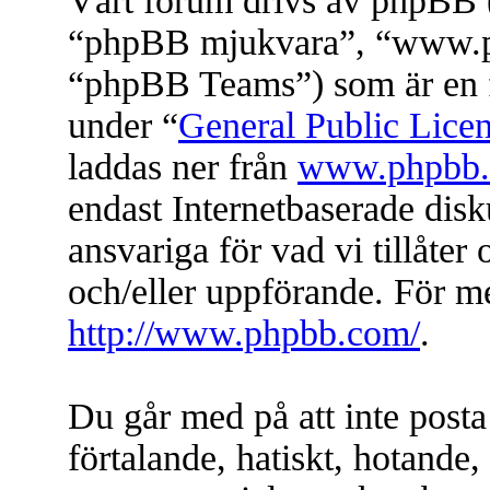
Vårt forum drivs av phpBB (
“phpBB mjukvara”, “www.
“phpBB Teams”) som är en f
under “
General Public Lice
laddas ner från
www.phpbb
endast Internetbaserade dis
ansvariga för vad vi tillåter 
och/eller uppförande. För 
http://www.phpbb.com/
.
Du går med på att inte posta
förtalande, hatiskt, hotande, 