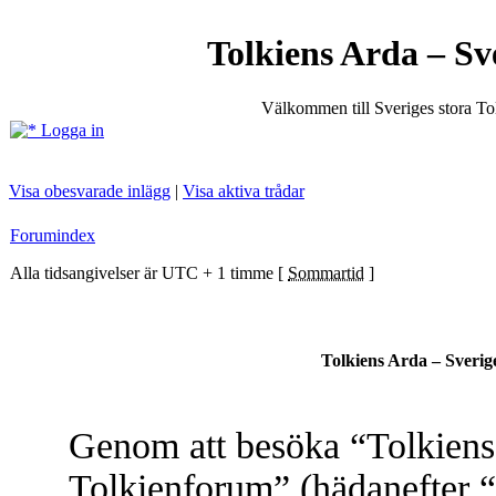
Tolkiens Arda – Sv
Välkommen till Sveriges stora T
Logga in
Visa obesvarade inlägg
|
Visa aktiva trådar
Forumindex
Alla tidsangivelser är UTC + 1 timme [
Sommartid
]
Tolkiens Arda – Sverig
Genom att besöka “Tolkiens 
Tolkienforum” (hädanefter “