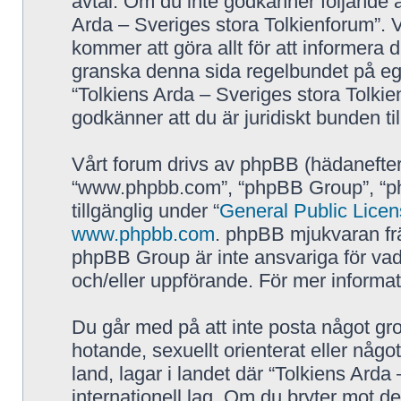
avtal. Om du inte godkänner följande a
Arda – Sveriges stora Tolkienforum”. V
kommer att göra allt för att informera 
granska denna sida regelbundet på eg
“Tolkiens Arda – Sveriges stora Tolkie
godkänner att du är juridiskt bunden till
Vårt forum drivs av phpBB (hädanefter
“www.phpbb.com”, “phpBB Group”, “p
tillgänglig under “
General Public Lice
www.phpbb.com
. phpBB mjukvaran fr
phpBB Group är inte ansvariga för vad vi
och/eller uppförande. För mer inform
Du går med på att inte posta något grov
hotande, sexuellt orienterat eller någo
land, lagar i landet där “Tolkiens Arda 
internationell lag. Om du bryter mot de