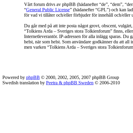
Vårt forum drivs av phpBB (hädanefter “de”, “dem”, “
“
General Public License
” (hädanefter “GPL”) och kan lad
för vad vi tillåter och/eller förbjuder för innehåll och/e
Du går med på att inte posta något grovt, obscent, vulgärt, f
“Tolkiens Arda – Sveriges stora Tolkienforum” finns, eller
Internetleverantör. IP-adressen för alla inlägg sparas. Du g
helst, när som helst. Som användare godkänner du att all in
men varken “Tolkiens Arda – Sveriges stora Tolkienforum” 
Powered by
phpBB
© 2000, 2002, 2005, 2007 phpBB Group
Swedish translation by
Peetra & phpBB Sweden
© 2006-2010