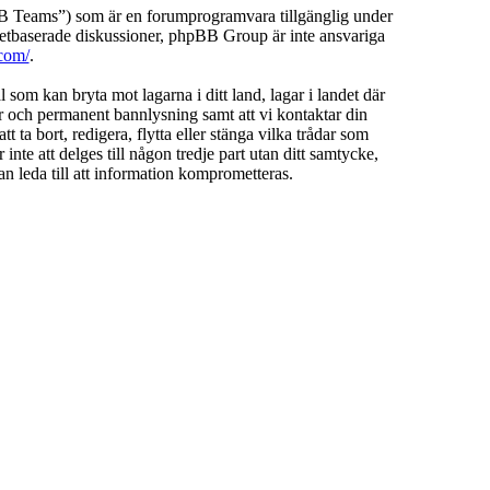
Teams”) som är en forumprogramvara tillgänglig under
etbaserade diskussioner, phpBB Group är inte ansvariga
com/
.
l som kan bryta mot lagarna i ditt land, lagar i landet där
ar och permanent bannlysning samt att vi kontaktar din
 ta bort, redigera, flytta eller stänga vilka trådar som
te att delges till någon tredje part utan ditt samtycke,
 leda till att information komprometteras.