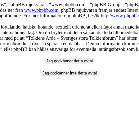
deras”, “phpBB mjukvara”, “www.phpbb.com”, “phpBB Group”, “phpBB 
das ner från
www.phpbb.com
. phpBB mjukvaran främjar endast Intern
ller uppförande. För mer information om phpBB, besök
http://www.phpbb.
örtalande, hatiskt, hotande, sexuellt orienterat eller något annat materia
 internationell lag. Om du bryter mot detta så kan det leda till omedelb
år med på att “Tolkiens Arda – Sveriges stora Tolkienforum” har rätten att
formation du skriver in sparas i en databas. Denna information kommer in
eller phpBB kan hållas ansvariga för eventuella intrångsförsök som kan