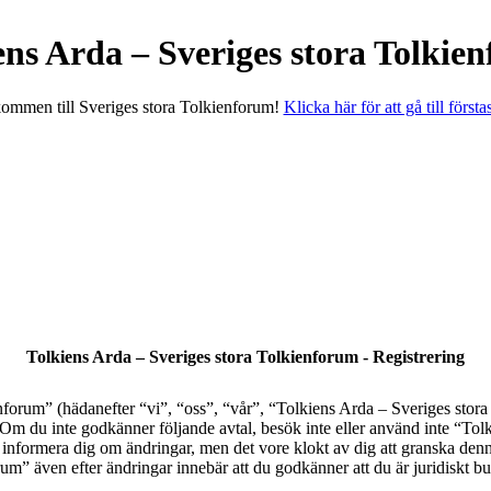
ens Arda – Sveriges stora Tolkie
ommen till Sveriges stora Tolkienforum!
Klicka här för att gå till första
Tolkiens Arda – Sveriges stora Tolkienforum - Registrering
orum” (hädanefter “vi”, “oss”, “vår”, “Tolkiens Arda – Sveriges stora T
al. Om du inte godkänner följande avtal, besök inte eller använd inte “T
tt informera dig om ändringar, men det vore klokt av dig att granska den
” även efter ändringar innebär att du godkänner att du är juridiskt bund