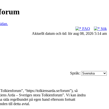
nforum
sidan.
FAQ
Sök
Aktuellt datum och tid: lör aug 08, 2026 5:14 am
Språk:
olkienforum”, “https://tolkiensarda.se/forum”), så
olkiens Arda – Sveriges stora Tolkienforum”. Vi kan ändra
na sida regelbundet på egen hand eftersom fortsatt
en till detta avtal.