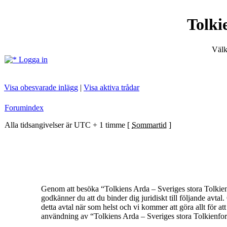
Tolki
Välk
Logga in
Visa obesvarade inlägg
|
Visa aktiva trådar
Forumindex
Alla tidsangivelser är UTC + 1 timme [
Sommartid
]
Genom att besöka “Tolkiens Arda – Sveriges stora Tolkienf
godkänner du att du binder dig juridiskt till följande avt
detta avtal när som helst och vi kommer att göra allt för a
användning av “Tolkiens Arda – Sveriges stora Tolkienforum