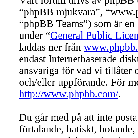
Vårt forum drivs av phpBB (
“phpBB mjukvara”, “www.
“phpBB Teams”) som är en f
under “
General Public Lice
laddas ner från
www.phpbb
endast Internetbaserade dis
ansvariga för vad vi tillåter 
och/eller uppförande. För 
http://www.phpbb.com/
.
Du går med på att inte posta
förtalande, hatiskt, hotande, 