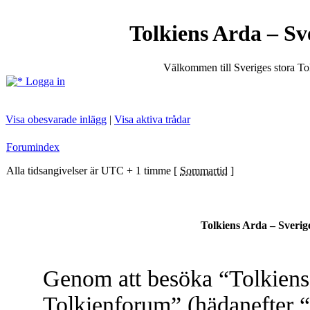
Tolkiens Arda – Sv
Välkommen till Sveriges stora T
Logga in
Visa obesvarade inlägg
|
Visa aktiva trådar
Forumindex
Alla tidsangivelser är UTC + 1 timme [
Sommartid
]
Tolkiens Arda – Sverig
Genom att besöka “Tolkiens 
Tolkienforum” (hädanefter “