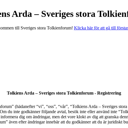
ens Arda – Sveriges stora Tolkie
ommen till Sveriges stora Tolkienforum!
Klicka här för att gå till första
Tolkiens Arda – Sveriges stora Tolkienforum - Registrering
orum” (hädanefter “vi”, “oss”, “vår”, “Tolkiens Arda – Sveriges stora T
al. Om du inte godkänner följande avtal, besök inte eller använd inte “T
tt informera dig om ändringar, men det vore klokt av dig att granska den
” även efter ändringar innebär att du godkänner att du är juridiskt bund