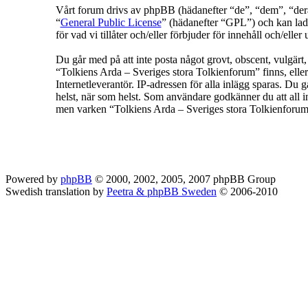
Vårt forum drivs av phpBB (hädanefter “de”, “dem”, “
“
General Public License
” (hädanefter “GPL”) och kan lad
för vad vi tillåter och/eller förbjuder för innehåll och/e
Du går med på att inte posta något grovt, obscent, vulgärt, f
“Tolkiens Arda – Sveriges stora Tolkienforum” finns, eller
Internetleverantör. IP-adressen för alla inlägg sparas. Du g
helst, när som helst. Som användare godkänner du att all in
men varken “Tolkiens Arda – Sveriges stora Tolkienforum” 
Powered by
phpBB
© 2000, 2002, 2005, 2007 phpBB Group
Swedish translation by
Peetra & phpBB Sweden
© 2006-2010