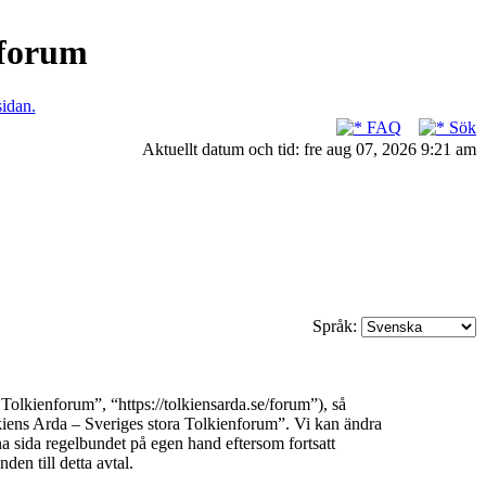
nforum
sidan.
FAQ
Sök
Aktuellt datum och tid: fre aug 07, 2026 9:21 am
Språk:
olkienforum”, “https://tolkiensarda.se/forum”), så
olkiens Arda – Sveriges stora Tolkienforum”. Vi kan ändra
na sida regelbundet på egen hand eftersom fortsatt
en till detta avtal.