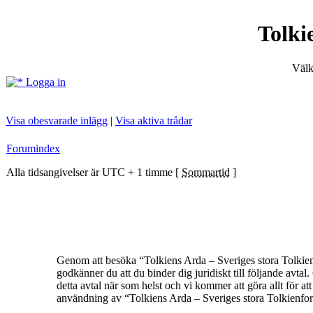
Tolki
Välk
Logga in
Visa obesvarade inlägg
|
Visa aktiva trådar
Forumindex
Alla tidsangivelser är UTC + 1 timme [
Sommartid
]
Genom att besöka “Tolkiens Arda – Sveriges stora Tolkienf
godkänner du att du binder dig juridiskt till följande avt
detta avtal när som helst och vi kommer att göra allt för a
användning av “Tolkiens Arda – Sveriges stora Tolkienforum