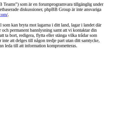
Teams”) som är en forumprogramvara tillgänglig under
etbaserade diskussioner, phpBB Group är inte ansvariga
com/
.
l som kan bryta mot lagarna i ditt land, lagar i landet där
ar och permanent bannlysning samt att vi kontaktar din
 ta bort, redigera, flytta eller stänga vilka trådar som
te att delges till någon tredje part utan ditt samtycke,
 leda till att information komprometteras.