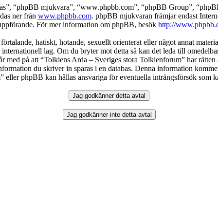
deras”, “phpBB mjukvara”, “www.phpbb.com”, “phpBB Group”, “phpBB 
das ner från
www.phpbb.com
. phpBB mjukvaran främjar endast Intern
ller uppförande. För mer information om phpBB, besök
http://www.phpbb.
örtalande, hatiskt, hotande, sexuellt orienterat eller något annat materia
 internationell lag. Om du bryter mot detta så kan det leda till omedelb
år med på att “Tolkiens Arda – Sveriges stora Tolkienforum” har rätten att
formation du skriver in sparas i en databas. Denna information kommer in
eller phpBB kan hållas ansvariga för eventuella intrångsförsök som kan