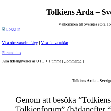
Tolkiens Arda – Sv
Välkommen till Sveriges stora T
Logga in
Visa obesvarade inlägg
|
Visa aktiva trådar
Forumindex
Alla tidsangivelser är UTC + 1 timme [
Sommartid
]
Tolkiens Arda – Sverig
Genom att besöka “Tolkiens 
Tolkienforum” (hädanefter “