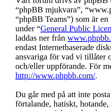
Vårt forum drivs av phpBB (
“phpBB mjukvara”, “www.
“phpBB Teams”) som är en f
under “
General Public Lice
laddas ner från
www.phpbb
endast Internetbaserade dis
ansvariga för vad vi tillåter 
och/eller uppförande. För 
http://www.phpbb.com/
.
Du går med på att inte posta
förtalande, hatiskt, hotande, 