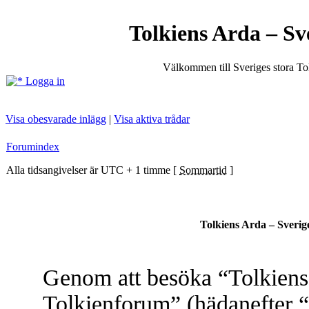
Tolkiens Arda – Sv
Välkommen till Sveriges stora T
Logga in
Visa obesvarade inlägg
|
Visa aktiva trådar
Forumindex
Alla tidsangivelser är UTC + 1 timme [
Sommartid
]
Tolkiens Arda – Sverig
Genom att besöka “Tolkiens 
Tolkienforum” (hädanefter “