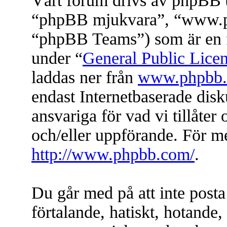
Vårt forum drivs av phpBB (
“phpBB mjukvara”, “www.
“phpBB Teams”) som är en f
under “
General Public Lice
laddas ner från
www.phpbb
endast Internetbaserade dis
ansvariga för vad vi tillåter 
och/eller uppförande. För 
http://www.phpbb.com/
.
Du går med på att inte posta
förtalande, hatiskt, hotande, 