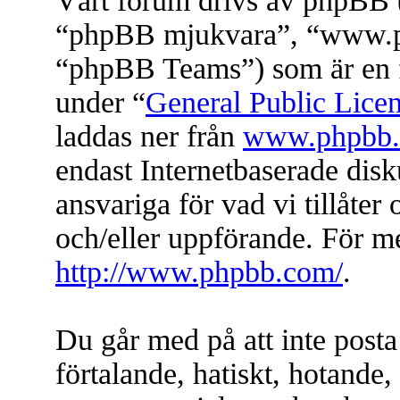
Vårt forum drivs av phpBB (
“phpBB mjukvara”, “www.
“phpBB Teams”) som är en f
under “
General Public Lice
laddas ner från
www.phpbb
endast Internetbaserade dis
ansvariga för vad vi tillåter 
och/eller uppförande. För 
http://www.phpbb.com/
.
Du går med på att inte posta
förtalande, hatiskt, hotande, 