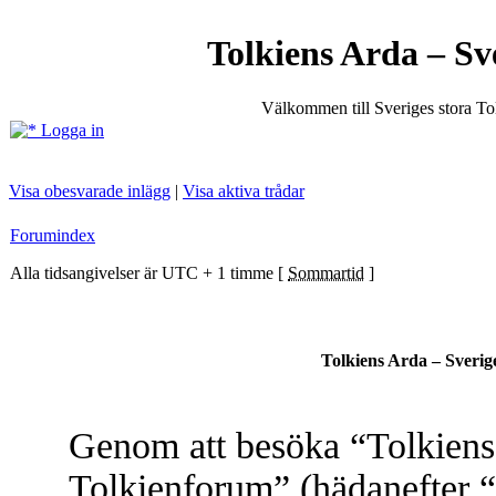
Tolkiens Arda – Sv
Välkommen till Sveriges stora T
Logga in
Visa obesvarade inlägg
|
Visa aktiva trådar
Forumindex
Alla tidsangivelser är UTC + 1 timme [
Sommartid
]
Tolkiens Arda – Sverig
Genom att besöka “Tolkiens 
Tolkienforum” (hädanefter “