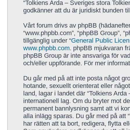
“Tolkiens Arda – Sveriges stora Tolkie
godkänner att du är juridiskt bunden till
Vårt forum drivs av phpBB (hädanefter
“www.phpbb.com”, “phpBB Group”, “p
tillgänglig under “
General Public Lice
www.phpbb.com
. phpBB mjukvaran fr
phpBB Group är inte ansvariga för vad vi
och/eller uppförande. För mer inform
Du går med på att inte posta något grov
hotande, sexuellt orienterat eller någo
land, lagar i landet där “Tolkiens Arda 
internationell lag. Om du bryter mot de
permanent bannlysning samt att vi kont
alla inlägg sparas. Du går med på att 
har rätten att ta bort, redigera, flytta 