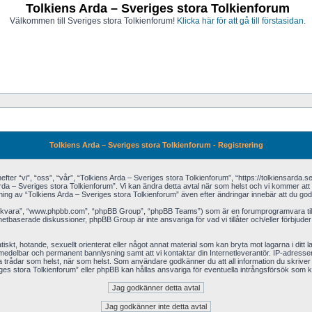
Tolkiens Arda – Sveriges stora Tolkienforum
Välkommen till Sveriges stora Tolkienforum!
Klicka här för att gå till förstasidan.
Tolkiens Arda – Sveriges stora Tolkienforum - Registrering
 “vi”, “oss”, “vår”, “Tolkiens Arda – Sveriges stora Tolkienforum”, “https://tolkiensarda.se/f
rda – Sveriges stora Tolkienforum”. Vi kan ändra detta avtal när som helst och vi kommer att gö
 av “Tolkiens Arda – Sveriges stora Tolkienforum” även efter ändringar innebär att du godkänn
jukvara”, “www.phpbb.com”, “phpBB Group”, “phpBB Teams”) som är en forumprogramvara till
etbaserade diskussioner, phpBB Group är inte ansvariga för vad vi tillåter och/eller förbjude
tiskt, hotande, sexuellt orienterat eller något annat material som kan bryta mot lagarna i ditt 
ll omedelbar och permanent bannlysning samt att vi kontaktar din Internetleverantör. IP-adress
vilka trådar som helst, när som helst. Som användare godkänner du att all information du skriver
es stora Tolkienforum” eller phpBB kan hållas ansvariga för eventuella intrångsförsök som ka