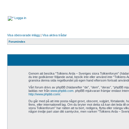
Logga in
Visa obesvarade inlägg
|
Visa aktiva trådar
Forumindex
Genom att besöka “Tolkiens Arda – Sveriges stora Tolkienforum” (hädanefter
du inte godkänner följande avtal, besök inte eller använd inte “Tolkiens A
granska denna sida regelbundet på egen hand eftersom fortsatt användning
Vårt forum drivs av phpBB (hädanefter “de”, “dem”, “deras”, “phpBB m
laddas ner från
www.phpbb.com
. phpBB mjukvaran främjar endast Intern
http://www.phpbb.com/
.
Du går med på att inte posta något grovt, obscent, vulgärt, förtalande, ha
finns, eller internationell lag. Om du bryter mot detta så kan det leda ti
stora Tolkienforum” har rätten att ta bort, redigera, flytta eller stänga 
någon tredje part utan ditt samtycke, men varken “Tolkiens Arda – Sverig