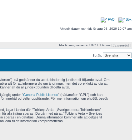
FAQ
Sök
Aktuellt datum och tid: lör aug 08, 2026 10:07 am
Alla tidsangivelser är UTC + 1 timme [
Sommartid
]
Språk:
orum”), så godkänner du att du binder dig juridiskt till följande avtal. Om
ra allt för att informera dig om ändringar, men det vore klokt av dig att
er att du är juridiskt bunden till detta avtal.
gänglig under “
General Public License
” (hädanefter “GPL”) och kan
r för innehåll och/eller uppförande. För mer information om phpBB, besök
land, lagar i landet där “Tolkiens Arda – Sveriges stora Tolkienforum”
en för alla inlägg sparas. Du går med på att “Tolkiens Arda – Sveriges
 in sparas i en databas. Denna information kommer inte att delges till
n leda till att information komprometteras.