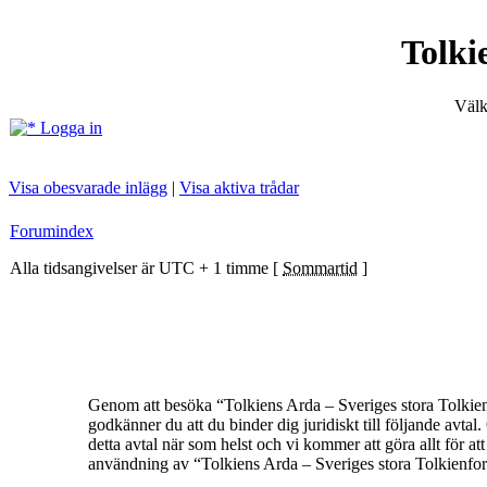
Tolki
Välk
Logga in
Visa obesvarade inlägg
|
Visa aktiva trådar
Forumindex
Alla tidsangivelser är UTC + 1 timme [
Sommartid
]
Genom att besöka “Tolkiens Arda – Sveriges stora Tolkienf
godkänner du att du binder dig juridiskt till följande avt
detta avtal när som helst och vi kommer att göra allt för a
användning av “Tolkiens Arda – Sveriges stora Tolkienforum