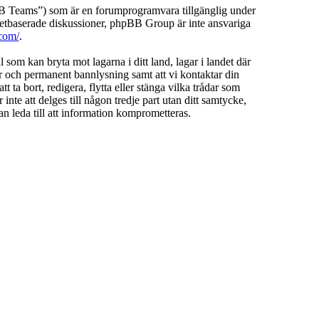
Teams”) som är en forumprogramvara tillgänglig under
etbaserade diskussioner, phpBB Group är inte ansvariga
com/
.
l som kan bryta mot lagarna i ditt land, lagar i landet där
ar och permanent bannlysning samt att vi kontaktar din
 ta bort, redigera, flytta eller stänga vilka trådar som
te att delges till någon tredje part utan ditt samtycke,
 leda till att information komprometteras.