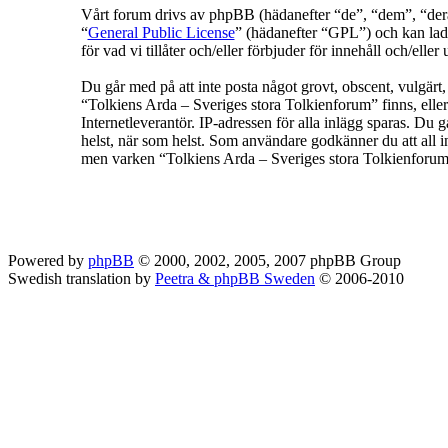
Vårt forum drivs av phpBB (hädanefter “de”, “dem”, “
“
General Public License
” (hädanefter “GPL”) och kan lad
för vad vi tillåter och/eller förbjuder för innehåll och/e
Du går med på att inte posta något grovt, obscent, vulgärt, f
“Tolkiens Arda – Sveriges stora Tolkienforum” finns, eller
Internetleverantör. IP-adressen för alla inlägg sparas. Du g
helst, när som helst. Som användare godkänner du att all in
men varken “Tolkiens Arda – Sveriges stora Tolkienforum” 
Powered by
phpBB
© 2000, 2002, 2005, 2007 phpBB Group
Swedish translation by
Peetra & phpBB Sweden
© 2006-2010