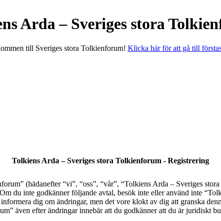
ens Arda – Sveriges stora Tolkie
ommen till Sveriges stora Tolkienforum!
Klicka här för att gå till första
Tolkiens Arda – Sveriges stora Tolkienforum - Registrering
orum” (hädanefter “vi”, “oss”, “vår”, “Tolkiens Arda – Sveriges stora T
al. Om du inte godkänner följande avtal, besök inte eller använd inte “T
tt informera dig om ändringar, men det vore klokt av dig att granska den
” även efter ändringar innebär att du godkänner att du är juridiskt bund