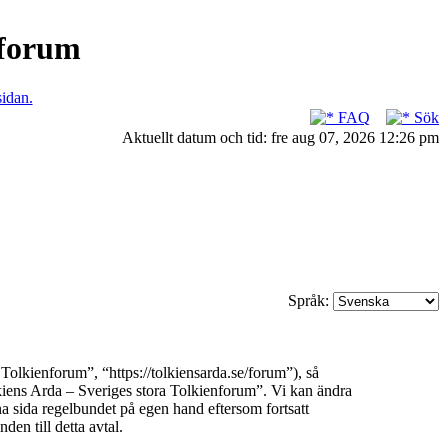
nforum
sidan.
FAQ
Sök
Aktuellt datum och tid: fre aug 07, 2026 12:26 pm
Språk:
olkienforum”, “https://tolkiensarda.se/forum”), så
olkiens Arda – Sveriges stora Tolkienforum”. Vi kan ändra
na sida regelbundet på egen hand eftersom fortsatt
en till detta avtal.