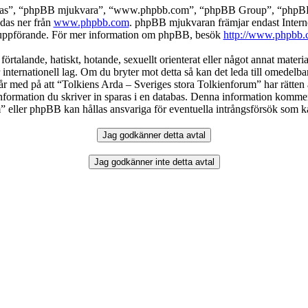
deras”, “phpBB mjukvara”, “www.phpbb.com”, “phpBB Group”, “phpBB 
das ner från
www.phpbb.com
. phpBB mjukvaran främjar endast Intern
ller uppförande. För mer information om phpBB, besök
http://www.phpbb.
örtalande, hatiskt, hotande, sexuellt orienterat eller något annat materia
 internationell lag. Om du bryter mot detta så kan det leda till omedelb
år med på att “Tolkiens Arda – Sveriges stora Tolkienforum” har rätten att
formation du skriver in sparas i en databas. Denna information kommer in
eller phpBB kan hållas ansvariga för eventuella intrångsförsök som kan