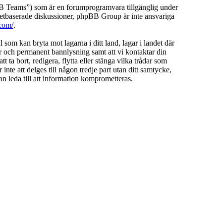
Teams”) som är en forumprogramvara tillgänglig under
etbaserade diskussioner, phpBB Group är inte ansvariga
com/
.
l som kan bryta mot lagarna i ditt land, lagar i landet där
ar och permanent bannlysning samt att vi kontaktar din
 ta bort, redigera, flytta eller stänga vilka trådar som
te att delges till någon tredje part utan ditt samtycke,
 leda till att information komprometteras.