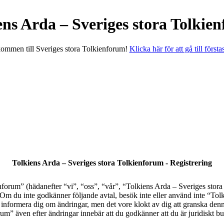
ens Arda – Sveriges stora Tolkie
ommen till Sveriges stora Tolkienforum!
Klicka här för att gå till första
Tolkiens Arda – Sveriges stora Tolkienforum - Registrering
orum” (hädanefter “vi”, “oss”, “vår”, “Tolkiens Arda – Sveriges stora T
al. Om du inte godkänner följande avtal, besök inte eller använd inte “T
tt informera dig om ändringar, men det vore klokt av dig att granska den
” även efter ändringar innebär att du godkänner att du är juridiskt bund