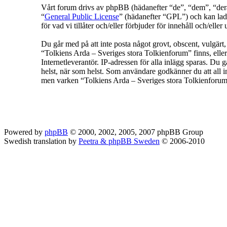
Vårt forum drivs av phpBB (hädanefter “de”, “dem”, “
“
General Public License
” (hädanefter “GPL”) och kan lad
för vad vi tillåter och/eller förbjuder för innehåll och/e
Du går med på att inte posta något grovt, obscent, vulgärt, f
“Tolkiens Arda – Sveriges stora Tolkienforum” finns, eller
Internetleverantör. IP-adressen för alla inlägg sparas. Du g
helst, när som helst. Som användare godkänner du att all in
men varken “Tolkiens Arda – Sveriges stora Tolkienforum” 
Powered by
phpBB
© 2000, 2002, 2005, 2007 phpBB Group
Swedish translation by
Peetra & phpBB Sweden
© 2006-2010