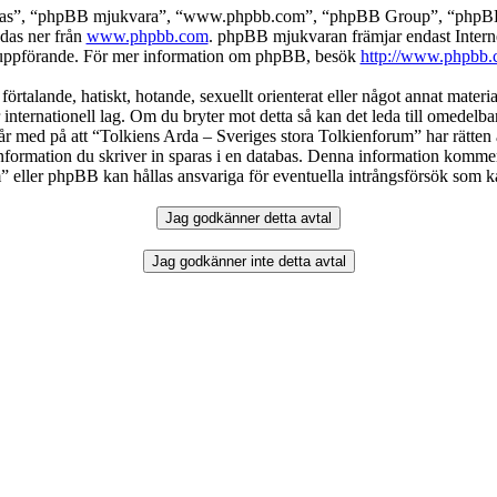
deras”, “phpBB mjukvara”, “www.phpbb.com”, “phpBB Group”, “phpBB 
das ner från
www.phpbb.com
. phpBB mjukvaran främjar endast Intern
ller uppförande. För mer information om phpBB, besök
http://www.phpbb.
örtalande, hatiskt, hotande, sexuellt orienterat eller något annat materia
 internationell lag. Om du bryter mot detta så kan det leda till omedelb
år med på att “Tolkiens Arda – Sveriges stora Tolkienforum” har rätten att
formation du skriver in sparas i en databas. Denna information kommer in
eller phpBB kan hållas ansvariga för eventuella intrångsförsök som kan