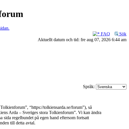
nforum
sidan.
FAQ
Sök
Aktuellt datum och tid: fre aug 07, 2026 6:44 am
Språk:
olkienforum”, “https://tolkiensarda.se/forum”), så
olkiens Arda – Sveriges stora Tolkienforum”. Vi kan ändra
na sida regelbundet på egen hand eftersom fortsatt
en till detta avtal.