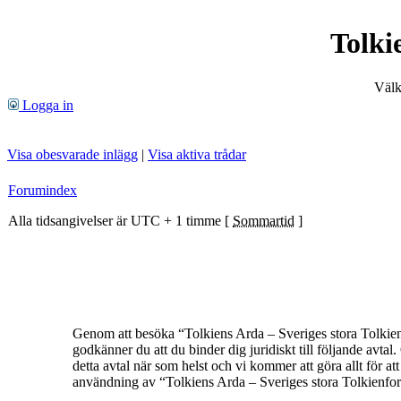
Tolki
Välk
Logga in
Visa obesvarade inlägg
|
Visa aktiva trådar
Forumindex
Alla tidsangivelser är UTC + 1 timme [
Sommartid
]
Genom att besöka “Tolkiens Arda – Sveriges stora Tolkienf
godkänner du att du binder dig juridiskt till följande avt
detta avtal när som helst och vi kommer att göra allt för a
användning av “Tolkiens Arda – Sveriges stora Tolkienforum