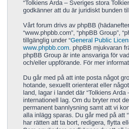
“Tolkiens Arda – Sveriges stora Tolkie
godkänner att du är juridiskt bunden till
Vårt forum drivs av phpBB (hädanefter
“www.phpbb.com”, “phpBB Group”, “p
tillgänglig under “
General Public Lice
www.phpbb.com
. phpBB mjukvaran fr
phpBB Group är inte ansvariga för vad vi
och/eller uppförande. För mer inform
Du går med på att inte posta något grov
hotande, sexuellt orienterat eller någo
land, lagar i landet där “Tolkiens Arda 
internationell lag. Om du bryter mot de
permanent bannlysning samt att vi kont
alla inlägg sparas. Du går med på att 
har rätten att ta bort, redigera, flytta 