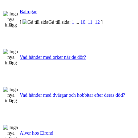
Balrogar
[
Gå till sida:
1
...
10
,
11
,
12
]
Vad händer med orker när de dör?
Vad händer med dvärgar och hobbitar efter deras död?
Alver hos Elrond