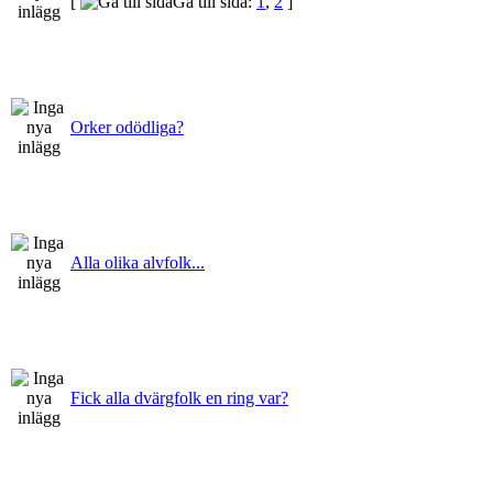
[
Gå till sida:
1
,
2
]
Orker odödliga?
Alla olika alvfolk...
Fick alla dvärgfolk en ring var?