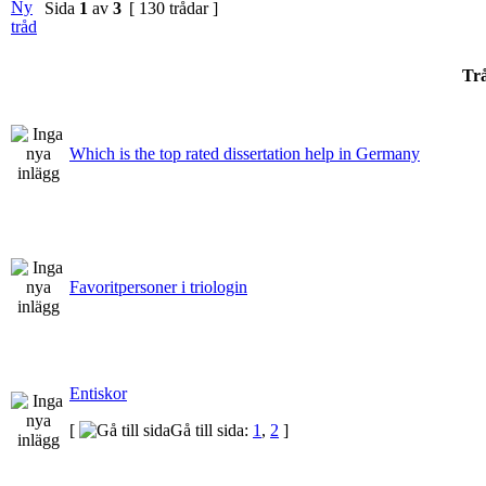
Sida
1
av
3
[ 130 trådar ]
Tr
Which is the top rated dissertation help in Germany
Favoritpersoner i triologin
Entiskor
[
Gå till sida:
1
,
2
]