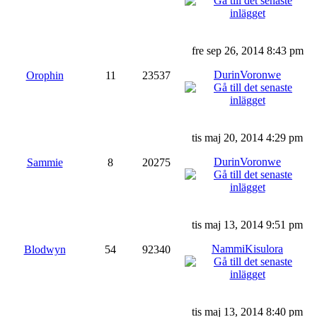
fre sep 26, 2014 8:43 pm
DurinVoronwe
Orophin
11
23537
tis maj 20, 2014 4:29 pm
DurinVoronwe
Sammie
8
20275
tis maj 13, 2014 9:51 pm
NammiKisulora
Blodwyn
54
92340
tis maj 13, 2014 8:40 pm