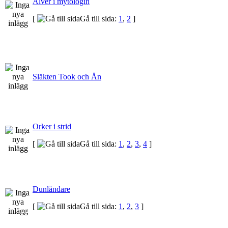
Alver i mytologin
[
Gå till sida:
1
,
2
]
Släkten Took och Ån
Orker i strid
[
Gå till sida:
1
,
2
,
3
,
4
]
Dunländare
[
Gå till sida:
1
,
2
,
3
]