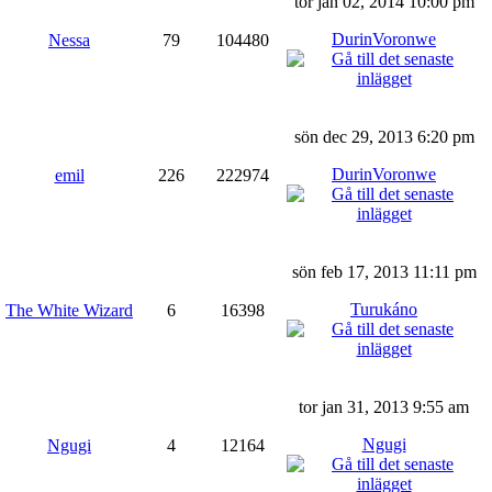
tor jan 02, 2014 10:00 pm
DurinVoronwe
Nessa
79
104480
sön dec 29, 2013 6:20 pm
DurinVoronwe
emil
226
222974
sön feb 17, 2013 11:11 pm
Turukáno
The White Wizard
6
16398
tor jan 31, 2013 9:55 am
Ngugi
Ngugi
4
12164