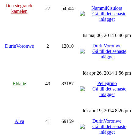
Den stegrande
NammiKisulora
27
54504
kamelen
tis maj 06, 2014 6:46 pm
DurinVoronwe
DurinVoronwe
2
12010
lör apr 26, 2014 1:56 pm
Pellegrino
Eldalie
49
83187
lör apr 19, 2014 8:26 pm
DurinVoronwe
Älva
41
69159