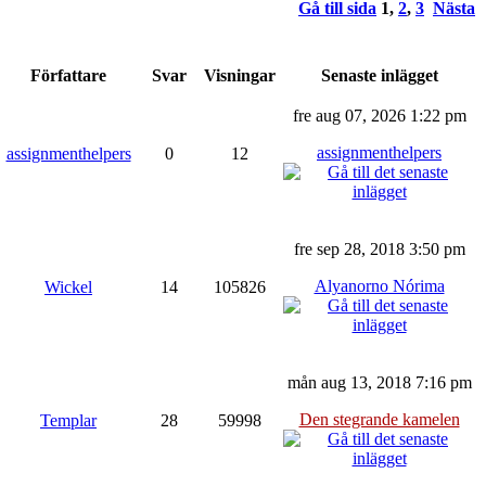
Gå till sida
1
,
2
,
3
Nästa
Författare
Svar
Visningar
Senaste inlägget
fre aug 07, 2026 1:22 pm
assignmenthelpers
assignmenthelpers
0
12
fre sep 28, 2018 3:50 pm
Alyanorno Nórima
Wickel
14
105826
mån aug 13, 2018 7:16 pm
Den stegrande kamelen
Templar
28
59998