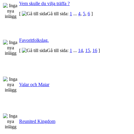
Vem skulle du vilja träffa ?
[
Gå till sida:
1
...
4
,
5
,
6
]
Favoritfolkslag.
[
Gå till sida:
1
...
14
,
15
,
16
]
Valar och Maiar
Reunited Kingdom