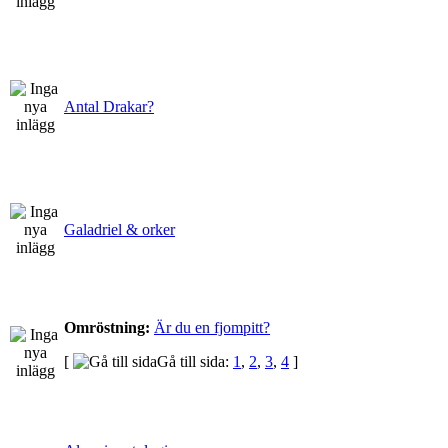
Antal Drakar?
Galadriel & orker
Omröstning:
Är du en fjompitt?
[
Gå till sida:
1
,
2
,
3
,
4
]