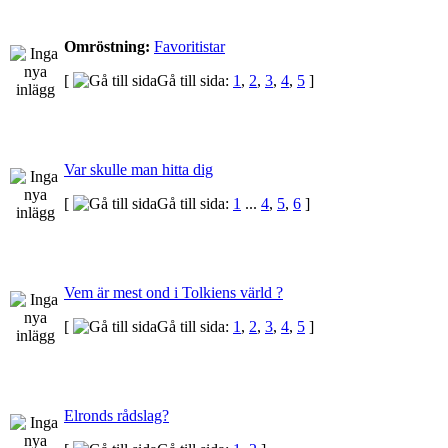
Omröstning:
Favoritistar
[
Gå till sida:
1
,
2
,
3
,
4
,
5
]
Var skulle man hitta dig
[
Gå till sida:
1
...
4
,
5
,
6
]
Vem är mest ond i Tolkiens värld ?
[
Gå till sida:
1
,
2
,
3
,
4
,
5
]
Elronds rådslag?