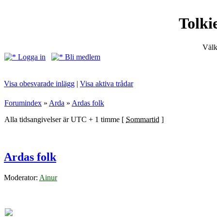
Tolki
Välk
Logga in
Bli medlem
Visa obesvarade inlägg
|
Visa aktiva trådar
Forumindex
»
Arda
»
Ardas folk
Alla tidsangivelser är UTC + 1 timme [
Sommartid
]
Ardas folk
Moderator:
Ainur