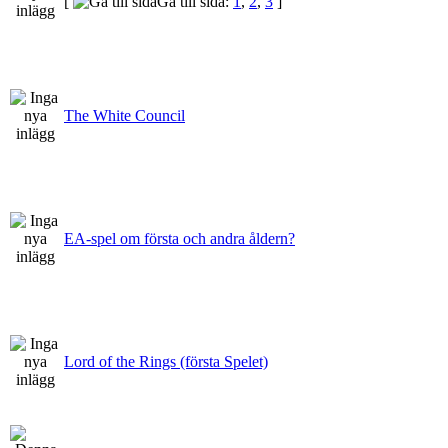
[
Gå till sida:
1
,
2
,
3
]
The White Council
EA-spel om första och andra åldern?
Lord of the Rings (första Spelet)