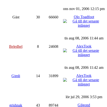
ons nov 01, 2006 12:15 pm
Olo Toadfoot
Gäst
30
66660
tis aug 08, 2006 11:44 am
AlexTook
Beledhel
8
24608
tis aug 08, 2006 11:42 am
AlexTook
Gimli
14
31899
lör jul 29, 2006 3:53 pm
Gilgond
grishnak
43
89744