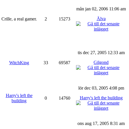
mån jan 02, 2006 11:06 am
Älva
Crille, a real gamer.
2
15273
tis dec 27, 2005 12:33 am
Gilgond
WitchKing
33
69587
lör dec 03, 2005 4:08 pm
Harry's left the
Harry's left the building
0
14760
building
ons aug 17, 2005 8:31 am