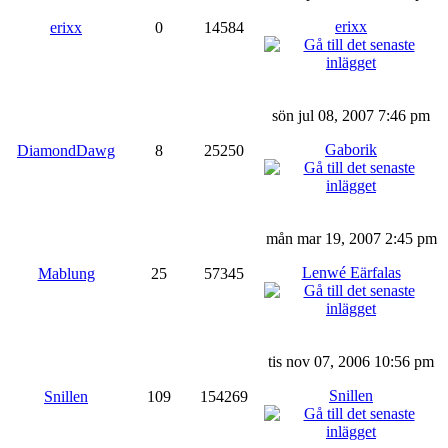
erixx
erixx
0
14584
sön jul 08, 2007 7:46 pm
Gaborik
DiamondDawg
8
25250
mån mar 19, 2007 2:45 pm
Lenwé Eärfalas
Mablung
25
57345
tis nov 07, 2006 10:56 pm
Snillen
Snillen
109
154269