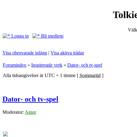
Tolki
Välk
Logga in
Bli medlem
Visa obesvarade inlägg
|
Visa aktiva trådar
Forumindex
»
Inspirerade verk
»
Dator- och tv-spel
Alla tidsangivelser är UTC + 1 timme [
Sommartid
]
Dator- och tv-spel
Moderator:
Ainur