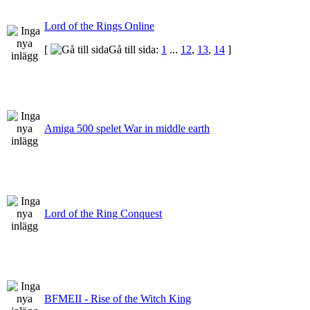
Lord of the Rings Online
[
Gå till sida:
1
...
12
,
13
,
14
]
Amiga 500 spelet War in middle earth
Lord of the Ring Conquest
BFMEII - Rise of the Witch King