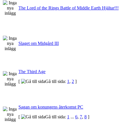
The Lord of the Rings Battle of Middle Earth Hjältar!!!
Slaget om Midgård III
The Third Age
[
Gå till sida:
1
,
2
]
Sagan om konungens återkomst PC
[
Gå till sida:
1
...
6
,
7
,
8
]