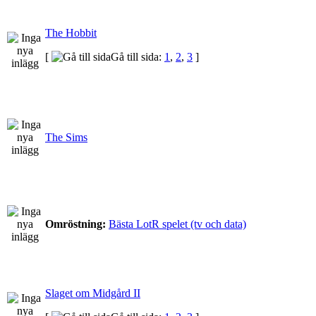
The Hobbit
[
Gå till sida:
1
,
2
,
3
]
The Sims
Omröstning:
Bästa LotR spelet (tv och data)
Slaget om Midgård II