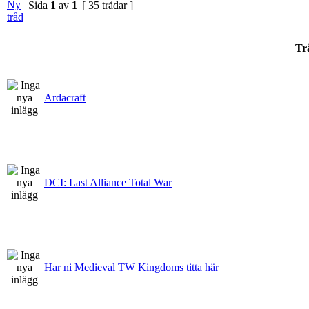
Sida
1
av
1
[ 35 trådar ]
Tr
Ardacraft
DCI: Last Alliance Total War
Har ni Medieval TW Kingdoms titta här