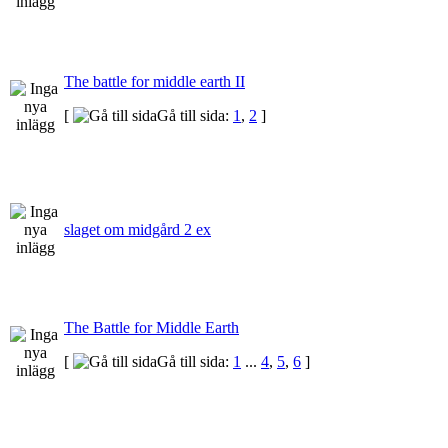
The battle for middle earth II
[
Gå till sida:
1
,
2
]
slaget om midgård 2 ex
The Battle for Middle Earth
[
Gå till sida:
1
...
4
,
5
,
6
]