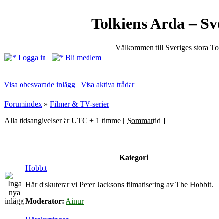
Tolkiens Arda – Sv
Välkommen till Sveriges stora T
Logga in
Bli medlem
Visa obesvarade inlägg
|
Visa aktiva trådar
Forumindex
»
Filmer & TV-serier
Alla tidsangivelser är UTC + 1 timme [
Sommartid
]
Kategori
Hobbit
Här diskuterar vi Peter Jacksons filmatisering av The Hobbit.
Moderator:
Ainur