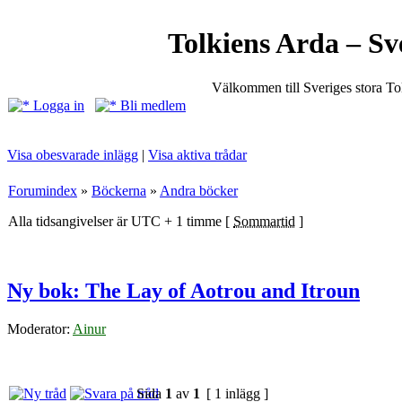
Tolkiens Arda – Sv
Välkommen till Sveriges stora T
Logga in
Bli medlem
Visa obesvarade inlägg
|
Visa aktiva trådar
Forumindex
»
Böckerna
»
Andra böcker
Alla tidsangivelser är UTC + 1 timme [
Sommartid
]
Ny bok: The Lay of Aotrou and Itroun
Moderator:
Ainur
Sida
1
av
1
[ 1 inlägg ]