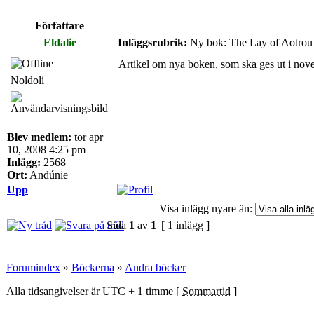
Författare
Eldalie
Inläggsrubrik:
Ny bok: The Lay of Aotrou 
Artikel om nya boken, som ska ges ut i nov
Noldoli
Blev medlem:
tor apr
10, 2008 4:25 pm
Inlägg:
2568
Ort:
Andúnie
Upp
Visa inlägg nyare än:
Sida
1
av
1
[ 1 inlägg ]
Forumindex
»
Böckerna
»
Andra böcker
Alla tidsangivelser är UTC + 1 timme [
Sommartid
]