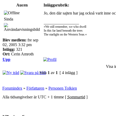
Aucen
Inläggsrubrik:
Jo, den där sajten har jag också varit inne 
Sinda
_________________
»We still remember, we who dwell
In this far land beneath the trees
The starlight on the Western Seas.«
Blev medlem:
fre sep
02, 2005 3:32 pm
Inlägg:
321
Ort:
Cerin Amroth
Upp
Visa i
Sida
1
av
1
[ 4 inlägg ]
Forumindex
»
Författaren
»
Personen Tolkien
Alla tidsangivelser är UTC + 1 timme [
Sommartid
]