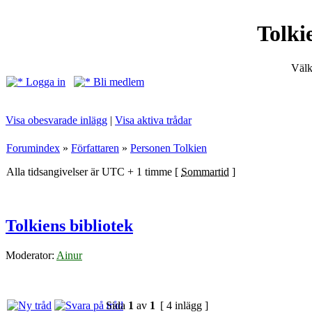
Tolki
Välk
Logga in
Bli medlem
Visa obesvarade inlägg
|
Visa aktiva trådar
Forumindex
»
Författaren
»
Personen Tolkien
Alla tidsangivelser är UTC + 1 timme [
Sommartid
]
Tolkiens bibliotek
Moderator:
Ainur
Sida
1
av
1
[ 4 inlägg ]