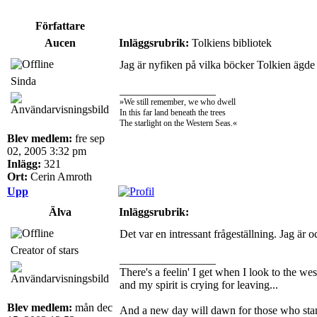
Författare
Aucen
Inläggsrubrik:
Tolkiens bibliotek
Jag är nyfiken på vilka böcker Tolkien ägde 
Sinda
_________________
»We still remember, we who dwell
In this far land beneath the trees
The starlight on the Western Seas.«
Blev medlem:
fre sep
02, 2005 3:32 pm
Inlägg:
321
Ort:
Cerin Amroth
Upp
Älva
Inläggsrubrik:
Det var en intressant frågeställning. Jag är 
Creator of stars
_________________
There's a feelin' I get when I look to the wes
and my spirit is crying for leaving...
Blev medlem:
mån dec
And a new day will dawn for those who sta