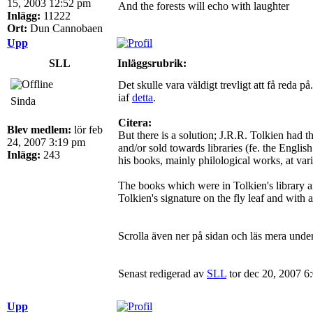
15, 2003 12:52 pm
And the forests will echo with laughter
Inlägg:
11222
Ort:
Dun Cannobaen
Upp
SLL
Inläggsrubrik:
Det skulle vara väldigt trevligt att få reda p
iaf
detta
.
Sinda
Citera:
Blev medlem:
lör feb
But there is a solution; J.R.R. Tolkien had 
24, 2007 3:19 pm
and/or sold towards libraries (fe. the Engli
Inlägg:
243
his books, mainly philological works, at va
The books which were in Tolkien's library ar
Tolkien's signature on the fly leaf and with 
Scrolla även ner på sidan och läs mera unde
Senast redigerad av
SLL
tor dec 20, 2007 6:
Upp