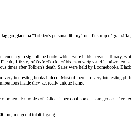
å. Jag googlade på "Tolkien's personal library" och fick upp några träffar,
the tendency to sign all the books which were in his personal library, 
sh Faculty Library of Oxford) a lot of his manuscripts and handwritten p
rious times after Tolkien's death. Sales were held by Loomebooks, Blac
e very interesting books indeed. Most of them are very interesting phi
annotations inside they get really unique items.
r rubriken "Examples of Tolkien's personal books" som ger oss några ex
06 pm, redigerad totalt 1 gång.