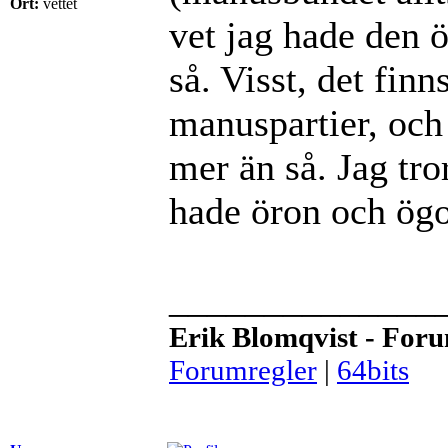
Ort:
vettet
vet jag hade den 
så. Visst, det finn
manuspartier, och 
mer än så. Jag tro
hade öron och ög
______________
Erik Blomqvist - For
Forumregler
|
64bits