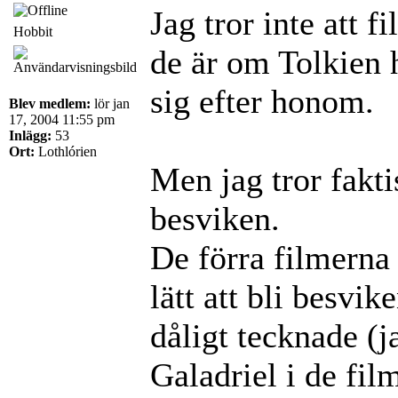
Jag tror inte att 
Hobbit
de är om Tolkien 
sig efter honom.
Blev medlem:
lör jan
17, 2004 11:55 pm
Inlägg:
53
Ort:
Lothlórien
Men jag tror faktis
besviken.
De förra filmerna 
lätt att bli besvi
dåligt tecknade (
Galadriel i de film