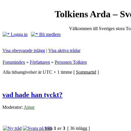
Tolkiens Arda – Sv
Välkommen till Sveriges stora T
Logga in
Bli medlem
Visa obesvarade inlägg
|
Visa aktiva trådar
Forumindex
»
Författaren
»
Personen Tolkien
Alla tidsangivelser är UTC + 1 timme [
Sommartid
]
vad hade han tyckt?
Moderator:
Ainur
Sida
1
av
3
[ 36 inlägg ]