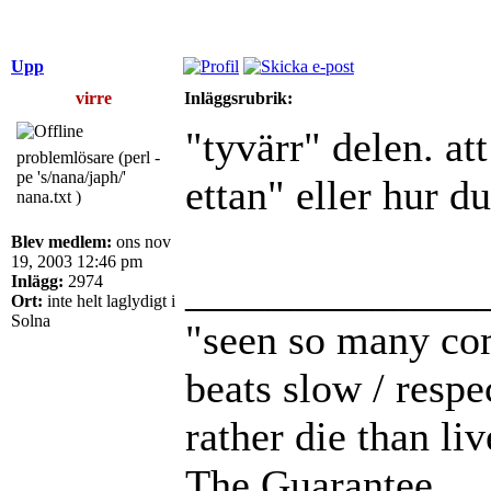
Upp
virre
Inläggsrubrik:
"tyvärr" delen. at
problemlösare (perl -
pe 's/nana/japh/'
ettan" eller hur d
nana.txt )
Blev medlem:
ons nov
19, 2003 12:46 pm
______________
Inlägg:
2974
Ort:
inte helt laglydigt i
Solna
"seen so many com
beats slow / respe
rather die than li
The Guarantee