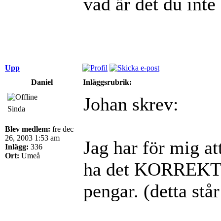
vad är det du inte 
Upp
Daniel
Inläggsrubrik:
Johan skrev:
Sinda
Blev medlem:
fre dec
26, 2003 1:53 am
Jag har för mig at
Inlägg:
336
Ort:
Umeå
ha det KORREKT gj
pengar. (detta står