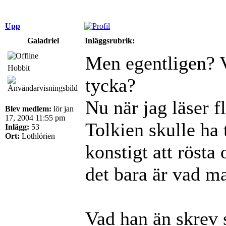
Upp
Galadriel
Inläggsrubrik:
Men egentligen? V
Hobbit
tycka?
Nu när jag läser f
Blev medlem:
lör jan
17, 2004 11:55 pm
Tolkien skulle ha t
Inlägg:
53
Ort:
Lothlórien
konstigt att rösta
det bara är vad ma
Vad han än skrev s