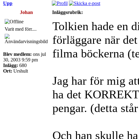
Upp
Johan
Inläggsrubrik:
Tolkien hade en d
Varit med förr....
förläggare när det
filma böckerna (t
Blev medlem:
ons jul
30, 2003 9:59 pm
Inlägg:
680
Ort:
Urshult
Jag har för mig at
ha det KORREKT gj
pengar. (detta står
Och han skulle ha