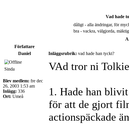
Vad hade to
dåligt - alla ändringar, för myc
bra - vackra, välgjorda, mäktig
An
Författare
Daniel
Inläggsrubrik:
vad hade han tyckt?
VAd tror ni Tolki
Sinda
Blev medlem:
fre dec
26, 2003 1:53 am
1. Hade han blivit
Inlägg:
336
Ort:
Umeå
för att de gjort f
actionspäckade ä