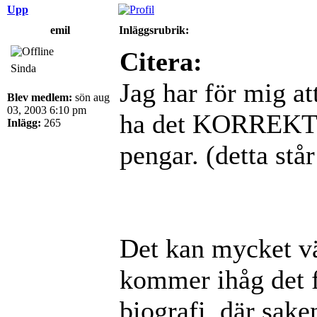
Upp
emil
Inläggsrubrik:
Citera:
Sinda
Jag har för mig at
Blev medlem:
sön aug
03, 2003 6:10 pm
ha det KORREKT gj
Inlägg:
265
pengar. (detta står
Det kan mycket vä
kommer ihåg det 
biografi, där sak