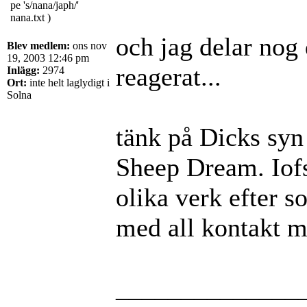
pe 's/nana/japh/'
nana.txt )
och jag delar nog 
Blev medlem:
ons nov
19, 2003 12:46 pm
reagerat...
Inlägg:
2974
Ort:
inte helt laglydigt i
Solna
tänk på Dicks syn
Sheep Dream. Iofs
olika verk efter 
med all kontakt 
______________