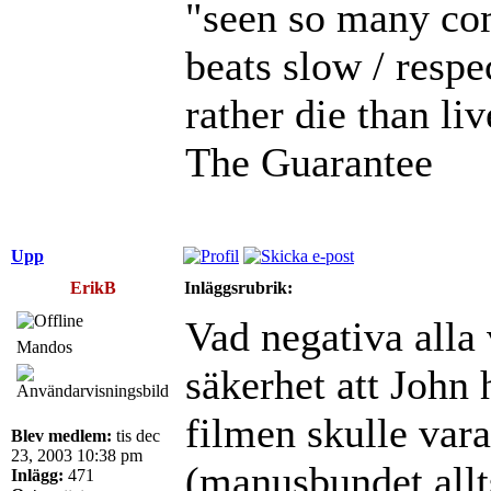
"seen so many com
beats slow / respe
rather die than li
The Guarantee
Upp
ErikB
Inläggsrubrik:
Vad negativa alla
Mandos
säkerhet att John 
filmen skulle var
Blev medlem:
tis dec
23, 2003 10:38 pm
(manusbundet allt
Inlägg:
471