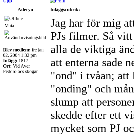
Upp
Aderyn
Inläggsrubrik:
Jag har för mig a
Maia
PJs filmer. Så vit
alla de viktiga än
Blev medlem:
fre jan
02, 2004 1:32 pm
att enterna sade ne
Inlägg:
1817
Ort:
Vid Aver
Peddrolocs skogar
"ond" i tvåan; att
"onding" och mång
slump att persone
skedde efter ett v
mycket som PJ och