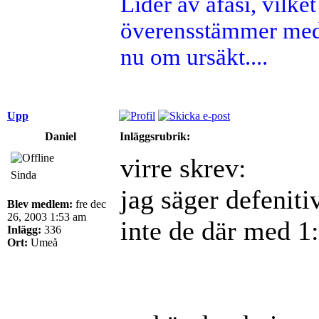
Lider av afasi, vilket 
överensstämmer med 
nu om ursäkt....
Upp
Daniel
Inläggsrubrik:
virre skrev:
Sinda
jag säger defenitiv
Blev medlem:
fre dec
26, 2003 1:53 am
inte de där med 1
Inlägg:
336
Ort:
Umeå