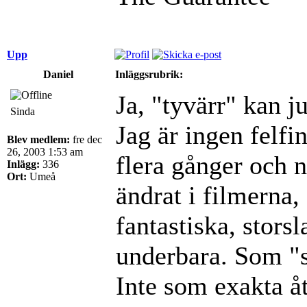
Upp
Daniel
Inläggsrubrik:
Ja, "tyvärr" kan j
Sinda
Jag är ingen felfi
Blev medlem:
fre dec
26, 2003 1:53 am
flera gånger och n
Inlägg:
336
Ort:
Umeå
ändrat i filmerna,
fantastiska, stors
underbara. Som "s
Inte som exakta å