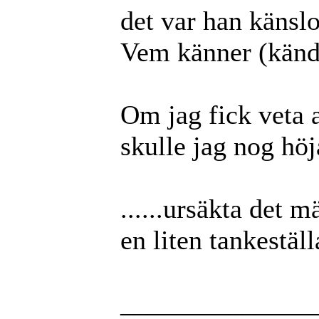
det var han känslo
Vem känner (känd
Om jag fick veta a
skulle jag nog höj
......ursäkta det 
en liten tankeställa
______________