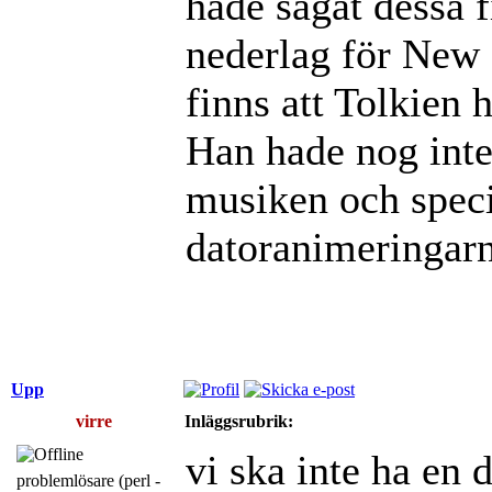
hade sågat dessa fi
nederlag för New 
finns att Tolkien h
Han hade nog inte 
musiken och speci
datoranimeringarn
Upp
virre
Inläggsrubrik:
vi ska inte ha en 
problemlösare (perl -