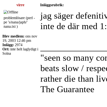
virre
Inläggsrubrik:
jag säger defenitiv
problemlösare (perl -
pe 's/nana/japh/'
inte de där med 1
nana.txt )
Blev medlem:
ons nov
19, 2003 12:46 pm
______________
Inlägg:
2974
Ort:
inte helt laglydigt i
Solna
"seen so many com
beats slow / respe
rather die than li
The Guarantee