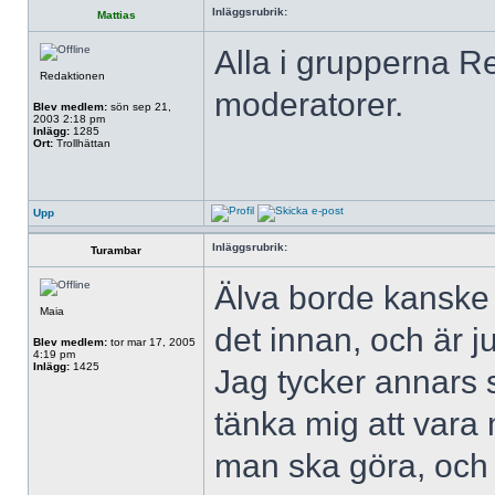
Inläggsrubrik:
Mattias
Alla i grupperna Red
Redaktionen
moderatorer.
Blev medlem:
sön sep 21,
2003 2:18 pm
Inlägg:
1285
Ort:
Trollhättan
Upp
Inläggsrubrik:
Turambar
Älva borde kanske 
Maia
det innan, och är ju
Blev medlem:
tor mar 17, 2005
4:19 pm
Inlägg:
1425
Jag tycker annars 
tänka mig att vara
man ska göra, och 