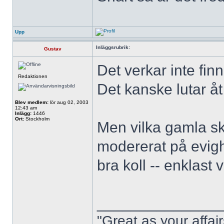
Upp
Inläggsrubrik:
Gustav
Det verkar inte fin
Redaktionen
Det kanske lutar åt
Blev medlem:
lör aug 02, 2003
12:43 am
Inlägg:
1446
Ort:
Stockholm
Men vilka gamla ska
modererat på evigh
bra koll -- enklast
______________
"Great as your affai