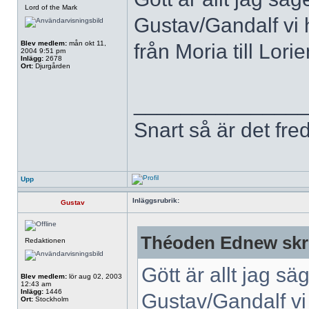
Lord of the Mark
Gustav/Gandalf vi h
Blev medlem:
mån okt 11,
från Moria till Lorie
2004 9:51 pm
Inlägg:
2678
Ort:
Djurgården
______________
Snart så är det fre
Upp
Inläggsrubrik:
Gustav
Théoden Ednew skr
Redaktionen
Gött är allt jag säg
Blev medlem:
lör aug 02, 2003
12:43 am
Inlägg:
1446
Gustav/Gandalf vi 
Ort:
Stockholm