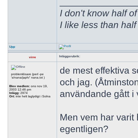
______________
I don't know half of
I like less than hal
Upp
Inläggsrubrik:
virre
de mest effektiva s
problemlösare (perl -pe
's/nana/japh/' nana.txt )
och jag. (Åtminsto
Blev medlem:
ons nov 19,
2003 12:46 pm
användande gått i 
Inlägg:
2974
Ort:
inte helt laglydigt i Solna
Men vem har varit 
egentligen?