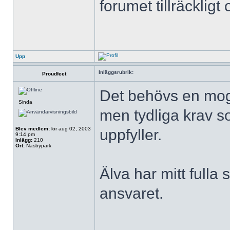
forumet tillräckligt o
Upp
Inläggsrubrik:
Proudfeet
Det behövs en moge
Sinda
men tydliga krav so
Blev medlem:
lör aug 02, 2003
uppfyller.
9:14 pm
Inlägg:
210
Ort:
Näsbypark
Älva har mitt fulla
ansvaret.