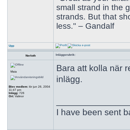
small strand in the
strands. But that s
less." – Gandalf
Upp
Inläggsrubrik:
Nerloth
Bara att kolla när 
Maia
inlägg.
Blev medlem:
lör jun 26, 2004
11:47 pm
Inlägg:
726
Ort:
Valinor
______________
I have been sent ba