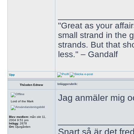
______________
"Great as your affai
small strand in the
strands. But that s
less." – Gandalf
Upp
Inläggsrubrik:
Théoden Ednew
Jag anmäler mig o
Lord of the Mark
Blev medlem:
mån okt 11,
______________
2004 9:51 pm
Inlägg:
2678
Ort:
Djurgården
Snart så är det fre