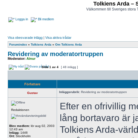
Tolkiens Arda – 
Välkommen till Sveriges stora 
Logga in
Bli medlem
Visa obesvarade inlägg
|
Visa aktiva trådar
Forumindex
»
Tolkiens Arda
»
Om Tolkiens Arda
Revidering av moderatortruppen
Moderator:
Ainur
Sida
1
av
4
[ 48 inlägg ]
Författare
Inläggsrubrik:
Revidering av moderatortruppen
Gustav
Efter en ofrivilli
Redaktionen
lång bortavaro är ja
Blev medlem:
lör aug 02, 2003
Tolkiens Arda-värld
12:43 am
Inlägg:
1446
Ort:
Stockholm