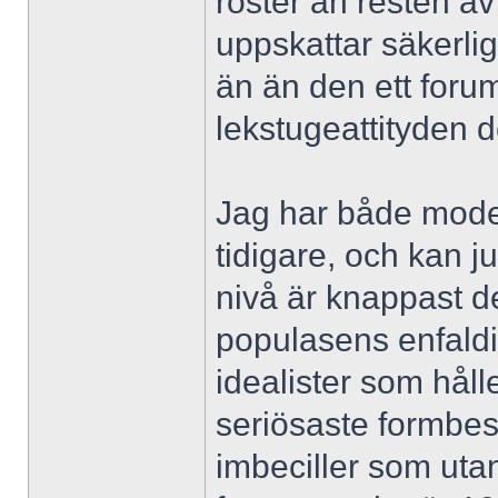
röster än resten a
uppskattar säkerlig
än än den ett for
lekstugeattityden d
Jag har både moder
tidigare, och kan j
nivå är knappast de
populasens enfaldig
idealister som hålle
seriösaste formbes
imbeciller som utan