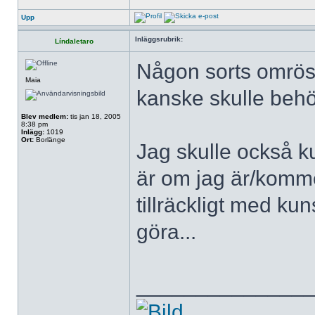
Upp
Inläggsrubrik:
Líndaletaro
Någon sorts omröstn
Maia
kanske skulle beh
Blev medlem:
tis jan 18, 2005
8:38 pm
Inlägg:
1019
Ort:
Borlänge
Jag skulle också k
är om jag är/kommer
tillräckligt med 
göra...
______________