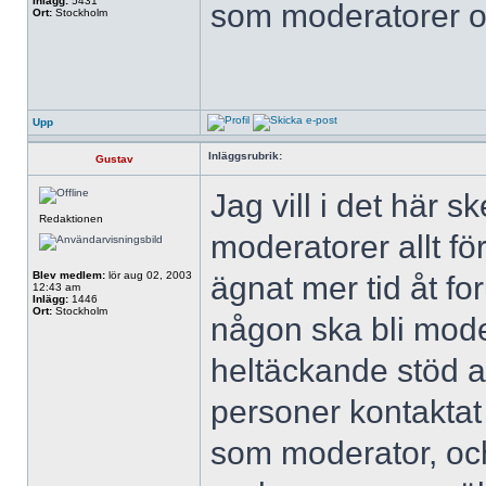
Inlägg:
5431
som moderatorer o
Ort:
Stockholm
Upp
Inläggsrubrik:
Gustav
Jag vill i det här s
Redaktionen
moderatorer allt f
Blev medlem:
lör aug 02, 2003
ägnat mer tid åt fo
12:43 am
Inlägg:
1446
Ort:
Stockholm
någon ska bli mode
heltäckande stöd a
personer kontaktat 
som moderator, oc