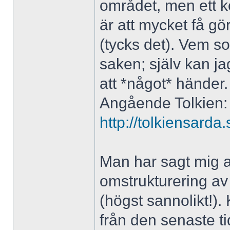
området, men ett ko
är att mycket få gö
(tycks det). Vem so
saken; själv kan jag 
att *något* händer
Angående Tolkien:
http://tolkiensard
Man har sagt mig a
omstrukturering av
(högst sannolikt!)
från den senaste t