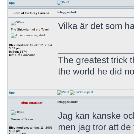
Upp
Inläggsrubrik:
Lord of the Grey Havens
Vilka är det som h
The Shipwright of the Teleri
Blev medlem:
fre okt 22, 2004
______________
5:02 pm
Inlägg:
1874
Ort:
Grå Hamnarna
The greatest trick 
the world he did not
Upp
Inläggsrubrik:
Túrin Turambar
Jag kan kanske ock
Master of Doom
men jag tror att de
Blev medlem:
tor dec 11, 2003
5:03 pm