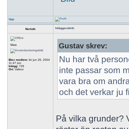
Upp
Inläggsrubrik:
Nerloth
Gustav skrev:
Maia
Nu har två persone
Blev medlem:
lör jun 26, 2004
11:47 pm
Inlägg:
726
inte passar som m
Ort:
Valinor
vara bra om andra
och det verkar ju 
På vilka grunder? 