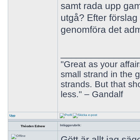
samt rada upp gam
utgå? Efter förslag
genomföra det admi
______________
"Great as your affai
small strand in the
strands. But that s
less." – Gandalf
Upp
Inläggsrubrik:
Théoden Ednew
Gött är allt jag säge