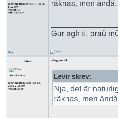
räknas, men ändå..
Blev medlem:
tor jul 27, 2006
5:12 pm
Inlägg:
17
Ort:
Nättraby
______________
Gur agh ti, praû m
Upp
Inläggsrubrik:
Danne
Levir skrev:
Redaktionen
Blev medlem:
mån okt 13,
2003 2:16 pm
Nja, det är naturli
Inlägg:
2068
räknas, men ändå.