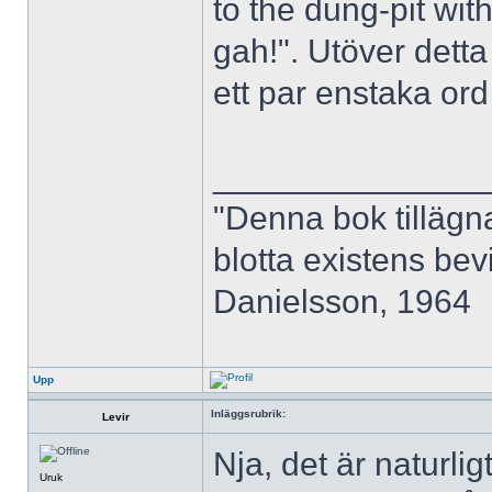
to the dung-pit wit
gah!". Utöver detta
ett par enstaka or
______________
"Denna bok tilläg
blotta existens bevi
Danielsson, 1964
Upp
Inläggsrubrik:
Levir
Nja, det är naturlig
Uruk