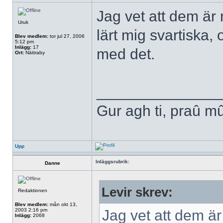
Jag vet att dem är
Uruk
lärt mig svartiska, 
Blev medlem:
tor jul 27, 2006
5:12 pm
Inlägg:
17
med det.
Ort:
Nättraby
______________
Gur agh ti, praû m
Upp
Inläggsrubrik:
Danne
Levir skrev:
Redaktionen
Blev medlem:
mån okt 13,
2003 2:16 pm
Jag vet att dem är
Inlägg:
2068