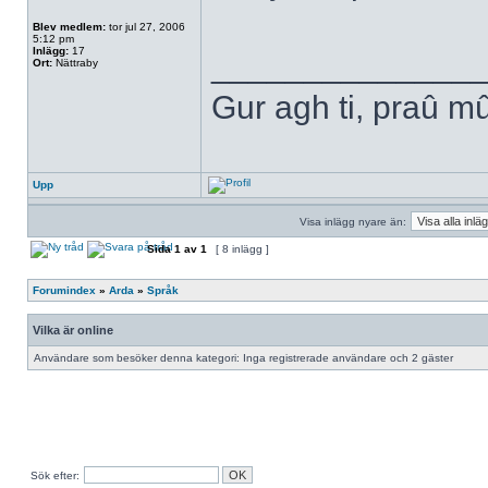
Blev medlem:
tor jul 27, 2006
5:12 pm
Inlägg:
17
______________
Ort:
Nättraby
Gur agh ti, praû m
Upp
Visa inlägg nyare än:
Sida
1
av
1
[ 8 inlägg ]
Forumindex
»
Arda
»
Språk
Vilka är online
Användare som besöker denna kategori: Inga registrerade användare och 2 gäster
Sök efter: