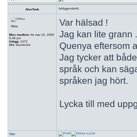
Inläggsrubrik:
AlexTook
Var hälsad !
Maia
Jag kan lite grann 
Blev medlem:
fre mar 10, 2006
6:49 pm
Inlägg:
1472
Quenya eftersom att
Ort:
Stockholm
Jag tycker att båd
språk och kan säga
språken jag hört.
Lycka till med uppg
Upp