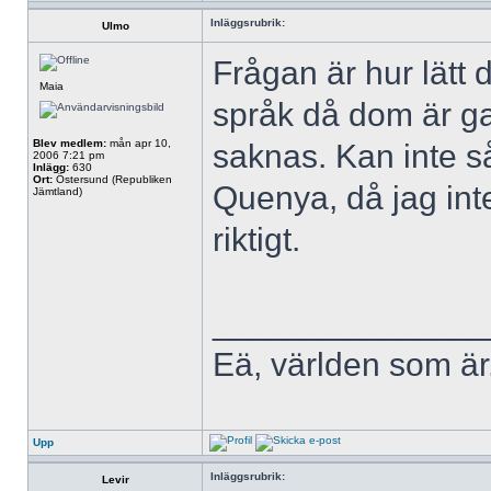
Inläggsrubrik:
Ulmo
Frågan är hur lätt 
Maia
språk då dom är g
Blev medlem:
mån apr 10,
saknas. Kan inte s
2006 7:21 pm
Inlägg:
630
Ort:
Östersund (Republiken
Quenya, då jag inte
Jämtland)
riktigt.
______________
Eä, världen som är
Upp
Inläggsrubrik:
Levir