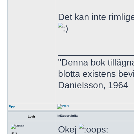
Det kan inte rimlig
______________
"Denna bok tilläg
blotta existens bevi
Danielsson, 1964
Upp
Inläggsrubrik:
Levir
Okej
Uruk