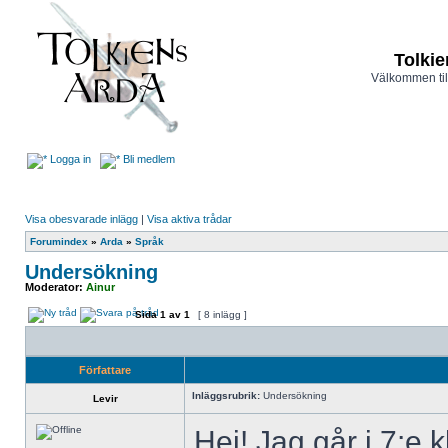
Tolkie
Välkommen til
Logga in
Bli medlem
Visa obesvarade inlägg
|
Visa aktiva trådar
Forumindex
»
Arda
»
Språk
Undersökning
Moderator:
Ainur
Sida
1
av
1
[ 8 inlägg ]
Författare
Inläggsrubrik:
Undersökning
Levir
Hej! Jag går i 7:e