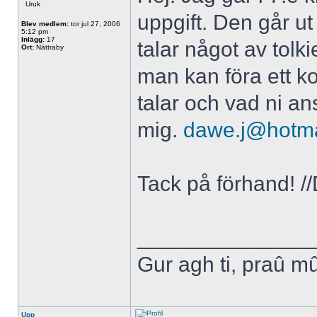
Uruk
uppgift. Den går u
Blev medlem:
tor jul 27, 2006
5:12 pm
Inlägg:
17
talar något av tolk
Ort:
Nättraby
man kan föra ett ko
talar och vad ni an
mig.
dawe.j@hotma
Tack på förhand! /
______________
Gur agh ti, praû m
Upp