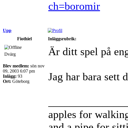
ch=boromir
Upp
Fiothiel
Inläggsrubrik:
Är ditt spel på en
Dvärg
Blev medlem:
sön nov
09, 2003 6:07 pm
Jag har bara sett 
Inlägg:
93
Ort:
Göteborg
______________
apples for walkin
and a pipe for sitt