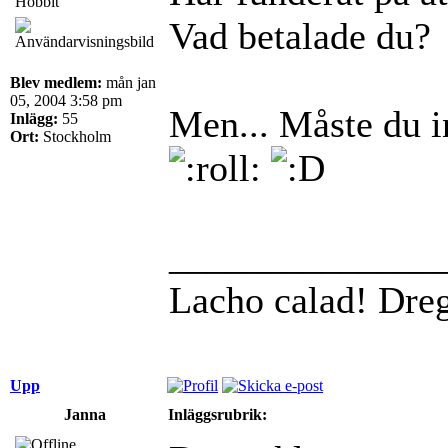
Hobbit
Vad betalade du?
Blev medlem:
mån jan
05, 2004 3:58 pm
Men... Måste du i
Inlägg:
55
Ort:
Stockholm
______________
Lacho calad! Dre
Upp
Janna
Inläggsrubrik: