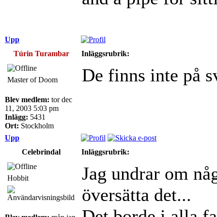
Upp
Túrin Turambar
Inläggsrubrik:
De finns inte på s
Master of Doom
Blev medlem:
tor dec
11, 2003 5:03 pm
Inlägg:
5431
Ort:
Stockholm
Upp
Celebrindal
Inläggsrubrik:
Jag undrar om nå
Hobbit
översätta det...
Det borde i alla fa