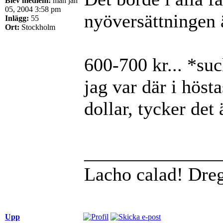
Blev medlem:
mån jan
05, 2004 3:58 pm
nyöversättningen ä
Inlägg:
55
Ort:
Stockholm
600-700 kr... *suc
jag var där i höst
dollar, tycker det 
______________
Lacho calad! Dre
Upp