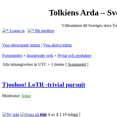
Tolkiens Arda – Sv
Välkommen till Sveriges stora T
Logga in
Bli medlem
Visa obesvarade inlägg
|
Visa aktiva trådar
Forumindex
»
Inspirerade verk
»
Prylar och produkter
Alla tidsangivelser är UTC + 1 timme [
Sommartid
]
Tjoohoo! LoTR -trivial pursuit
Moderator:
Ainur
Sida
1
av
2
[ 19 inlägg ]