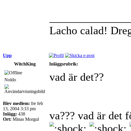
______________
Lacho calad! Dre
Upp
WitchKing
Inläggsrubrik:
vad är det??
Noldo
Blev medlem:
fre feb
13, 2004 3:33 pm
va??? vad är det fö
Inlägg:
438
Ort:
Minas Morgul