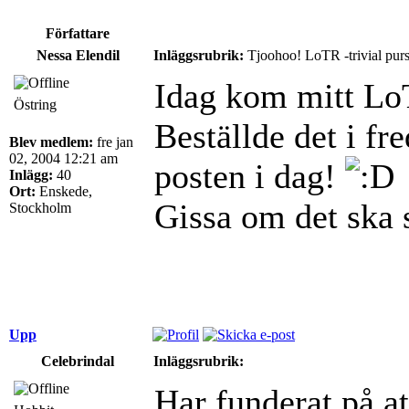
Författare
Nessa Elendil
Inläggsrubrik:
Tjoohoo! LoTR -trivial purs
Idag kom mitt Lo
Östring
Beställde det i f
Blev medlem:
fre jan
02, 2004 12:21 am
posten i dag!
Inlägg:
40
Ort:
Enskede,
Gissa om det ska s
Stockholm
Upp
Celebrindal
Inläggsrubrik:
Har funderat på at