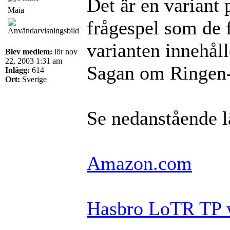
Det är en variant
Maia
frågespel som de f
varianten innehål
Blev medlem:
lör nov
22, 2003 1:31 am
Sagan om Ringen-
Inlägg:
614
Ort:
Sverige
Se nedanstående l
Amazon.com
Hasbro LoTR TP 