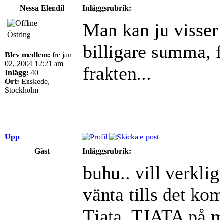
Nessa Elendil
Inläggsrubrik:
Man kan ju visser
Östring
billigare summa, f
Blev medlem:
fre jan
02, 2004 12:21 am
frakten...
Inlägg:
40
Ort:
Enskede,
Stockholm
Upp
Gäst
Inläggsrubrik:
buhu.. vill verkli
vänta tills det k
Tjata, TJATA på 