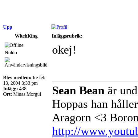
Upp
WitchKing
Inläggsrubrik:
okej!
Noldo
______________
Blev medlem:
fre feb
13, 2004 3:33 pm
Sean Bean
är und
Inlägg:
438
Ort:
Minas Morgul
Hoppas han håller 
Aragorn <3 Borom
http://www.youtu