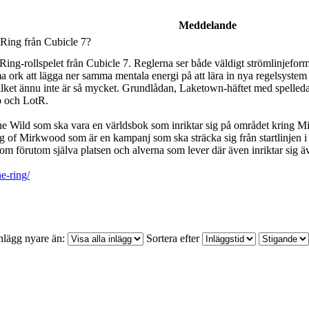
Meddelande
ing från Cubicle 7?
e Ring-rollspelet från Cubicle 7. Reglerna ser både väldigt strömlinjefo
mma ork att lägga ner samma mentala energi på att lära in nya regelsystem
. Vilket ännu inte är så mycket. Grundlådan, Laketown-häftet med spell
bo och LotR.
the Wild som ska vara en världsbok som inriktar sig på området kring M
 Mirkwood som är en kampanj som ska sträcka sig från startlinjen i sp
m förutom själva platsen och alverna som lever där även inriktar sig 
e-ring/
nlägg nyare än:
Sortera efter