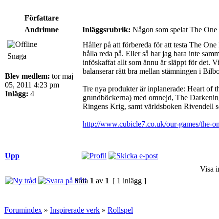
Författare
Andrimne
Inläggsrubrik:
Någon som spelat The One R
Håller på att förbereda för att testa The On
hålla reda på. Eller så har jag bara inte sa
Snaga
inföskaffat allt som ännu är släppt för det
balanserar rätt bra mellan stämningen i Bil
Blev medlem:
tor maj
05, 2011 4:23 pm
Tre nya produkter är inplanerade: Heart of 
Inlägg:
4
grundböckerna) med omnejd, The Darkening of
Ringens Krig, samt världsboken Rivendell so
http://www.cubicle7.co.uk/our-games/the-on
Upp
Visa i
Sida
1
av
1
[ 1 inlägg ]
Forumindex
»
Inspirerade verk
»
Rollspel