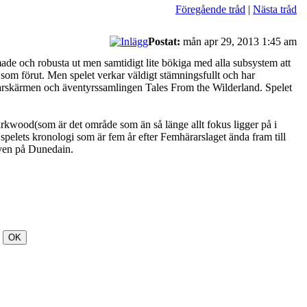
Föregående tråd
|
Nästa tråd
Postat:
mån apr 29, 2013 1:45 am
rmade och robusta ut men samtidigt lite bökiga med alla subsystem att
 som förut. Men spelet verkar väldigt stämningsfullt och har
edarskärmen och äventyrssamlingen Tales From the Wilderland. Spelet
irkwood(som är det område som än så länge allt fokus ligger på i
elets kronologi som är fem år efter Femhärarslaget ända fram till
även på Dunedain.