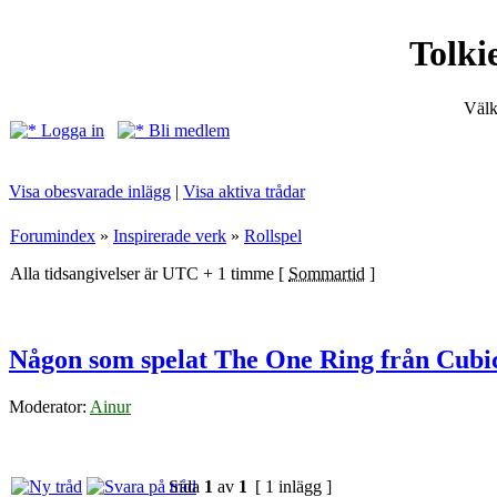
Tolki
Välk
Logga in
Bli medlem
Visa obesvarade inlägg
|
Visa aktiva trådar
Forumindex
»
Inspirerade verk
»
Rollspel
Alla tidsangivelser är UTC + 1 timme [
Sommartid
]
Någon som spelat The One Ring från Cubic
Moderator:
Ainur
Sida
1
av
1
[ 1 inlägg ]