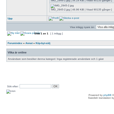
IMG_2946-2.jpg [ 54.14 KiB | Visad 90135 gånger ]
IMG_2945-2.jpg [ 46.96 KiB | Visad 90135 gånger ]
Upp
Visa inlägg nyare än:
Sida
1
av
1
[ 1 inlägg ]
Forumindex
»
Annat
»
Köp-byt-sälj
Vilka är online
Användare som besöker denna kategori: Inga registrerade användare och 1 gäst
Sök efter:
Powered by
phpBB
©
Swedish translation 