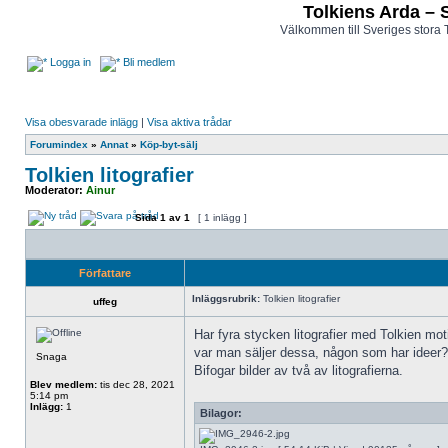
Tolkiens Arda – 
Välkommen till Sveriges stora 
Logga in
Bli medlem
Visa obesvarade inlägg
|
Visa aktiva trådar
Forumindex
»
Annat
»
Köp-byt-sälj
Tolkien litografier
Moderator:
Ainur
Sida
1
av
1
[ 1 inlägg ]
Författare
Inläggsrubrik:
Tolkien litografier
uffeg
Har fyra stycken litografier med Tolkien mot
var man säljer dessa, någon som har ideer?
Snaga
Bifogar bilder av två av litografierna.
Blev medlem:
tis dec 28, 2021
5:14 pm
Inlägg:
1
Bilagor: