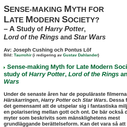
S
M
ENSE-MAKING
YTH FOR
L
M
S
ATE
ODERN
OCIETY?
– A S
H
P
tudy of
arry
otter
,
L
R
S
W
ord of the
ings
and
tar
ars
Av: Joseph Cushing och Pontus Löf
Bild:
Taurrohir
(i redigering av
Gustav Dahlander
)
Sense-making Myth for Late Modern Soci
study of
Harry Potter
,
Lord of the Rings
a
Wars
Under de senaste åren har de populäraste filmerna 
Härskarringen
,
Harry Potter
och
Star Wars
. Dessa 
det gemensamt att de utspelar sig i fantastiska mi
en polarisering mellan gott och ont. De bär också 
myter som beskrivits som mänsklighetens mest
grundläggande berättelseform. Kan det vara så att