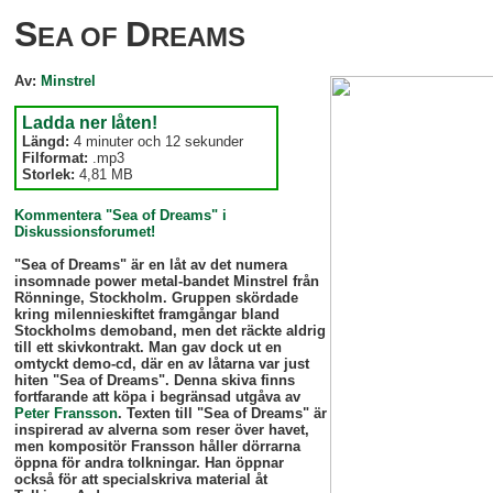
S
D
EA OF
REAMS
Av:
Minstrel
Ladda ner låten!
Längd:
4 minuter och 12 sekunder
Filformat:
.mp3
Storlek:
4,81 MB
Kommentera "Sea of Dreams" i
Diskussionsforumet!
"Se
a of Dreams" är en låt av det numera
insomnade power metal-bandet Minstrel från
Rönninge, Stockholm. Gruppen skördade
kring milennieskiftet framgångar bland
Stockholms demoband, men det räckte aldrig
till ett skivkontrakt. Man gav dock ut en
omtyckt demo-cd, där en av låtarna var just
hiten "Sea of Dreams". Denna skiva finns
fortfarande att köpa i begränsad utgåva av
Peter Fransson
. Texten till "Sea of Dreams" är
inspirerad av alverna som reser över havet,
men kompositör Fransson håller dörrarna
öppna för andra tolkningar. Han öppnar
också för att specialskriva material åt