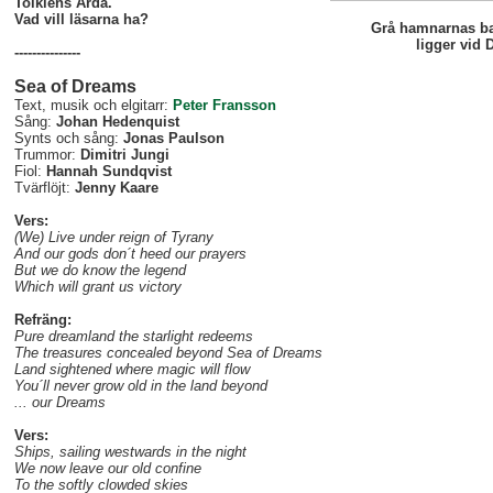
Tolkiens Arda.
Vad vill läsarna ha?
Grå hamnarnas ba
ligger vid
---------------
Sea of Dreams
Text, musik och elgitarr:
Peter Fransson
Sång:
Johan Hedenquist
Synts och sång:
Jonas Paulson
Trummor:
Dimitri Jungi
Fiol:
Hannah Sundqvist
Tvärflöjt:
Jenny Kaare
Vers:
(We) Live under reign of Tyrany
And our gods don´t heed our prayers
But we do know the legend
Which will grant us victory
Refräng:
Pure dreamland the starlight redeems
The treasures concealed beyond Sea of Dreams
Land sightened where magic will flow
You´ll never grow old in the land beyond
... our Dreams
Vers:
Ships, sailing westwards in the night
We now leave our old confine
To the softly clowded skies