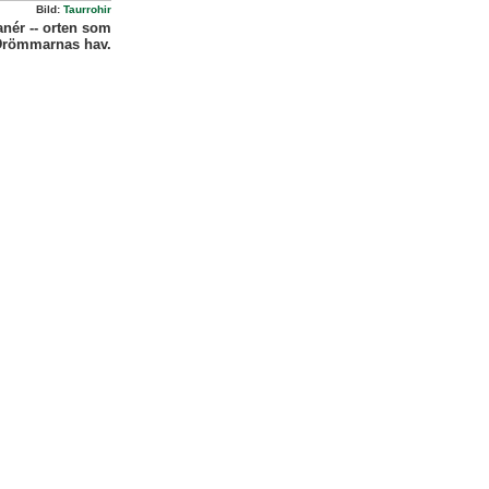
Bild:
Taurrohir
nér -- orten som
 Drömmarnas hav.