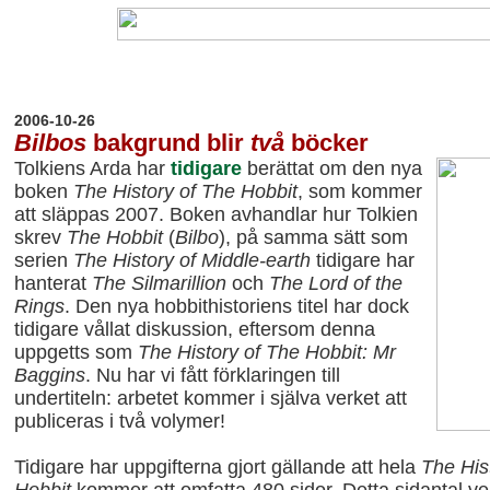
20
06-10-26
Bilbos
bakgrund blir
två
böcker
Tolkiens Arda har
tidigare
berättat om den nya
boken
The History of The Hobbit
, som kommer
att släppas 2007. Boken avhandlar hur Tolkien
skrev
The Hobbit
(
Bilbo
), på samma sätt som
serien
The History of Middle-earth
tidigare har
hanterat
The Silmarillion
och
The Lord
of the
Rings
. Den nya hobbithistoriens titel har dock
tidigare vållat diskussion, eftersom denna
uppgetts som
The History of The
Hobbit:
Mr
Baggins
. Nu har vi fått förklaringen till
undertiteln: arbetet kommer i själva verket att
publiceras i två volymer!
Tidigare har uppgifterna gjort gällande att hela
The His