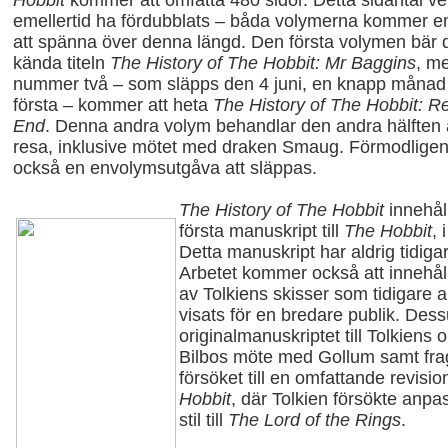
Hobbit
kommer att omfatta 480 sidor. Detta sidantal ve
emellertid ha fördubblats – båda volymerna kommer en
att spänna över denna längd. Den första volymen
bär
kända titeln
The History of The Hobbit: Mr Baggins
, m
nummer två – som släpps den 4 juni, en knapp månad 
första – kommer att heta
The History of The Hobbit: Re
End
. Denna andra volym behandlar den andra hälften 
resa, inklusive mötet med draken Smaug. Förmodlig
också en envolymsutgåva att släppas.
The History of The Hobbit
innehål
första manuskript till
The Hobbit
, 
Detta manuskript har aldrig tidiga
Arbetet kommer också att innehål
av Tolkiens skisser som tidigare a
visats för en bredare publik. Dess
originalmanuskriptet till Tolkiens
Bilbos möte med Gollum samt fra
försöket till en omfattande revisi
Hobbit
, där Tolkien försökte anpa
stil till
The Lord of the Rings
.