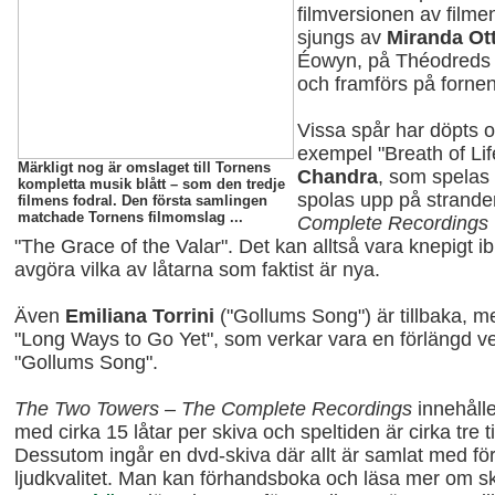
filmversionen av filme
sjungs av
Miranda Ot
Éowyn, på Théodreds
och framförs på forne
Vissa spår har döpts o
exempel "Breath of Li
Märkligt nog är omslaget till Tornens
Chandra
, som spelas
kompletta musik blått – som den tredje
spolas upp på strande
filmens fodral. Den första samlingen
matchade Tornens filmomslag ...
Complete Recordings
"The Grace of the Valar". Det kan alltså vara knepigt ib
avgöra vilka av låtarna som faktist är nya.
Även
Emiliana Torrini
("Gollums Song") är tillbaka, m
"Long Ways to Go Yet", som verkar vara en förlängd v
"Gollums Song".
The Two Towers – The Complete Recordings
innehålle
med cirka 15 låtar per skiva och speltiden är cirka tre 
Dessutom ingår en dvd-skiva där allt är samlat med fö
ljudkvalitet. Man kan förhandsboka och läsa mer om s