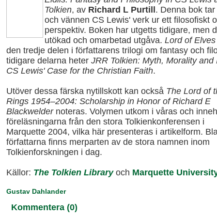
Tolkien
, av
Richard L Purtill
. Denna bok tar
och vännen CS Lewis' verk ur ett filosofiskt o
perspektiv. Boken har utgetts tidigare, men d
utökad och omarbetad utgåva.
Lord of Elves
den
tredje delen i författarens trilogi om fantasy och fil
tidigare delarna heter
JRR Tolkien: Myth, Morality and 
CS Lewis' Case for the Christian Faith
.
Utöver dessa färska nytillskott kan också
The Lord of 
Rings 1954–2004: Scholarship in Honor of Richard E
Blackwelder
noteras. Volymen utkom i våras och inneh
föreläsningarna från den stora Tolkienkonferensen i
Marquette 2004, vilka här presenteras i artikelform. Bl
författarna finns merparten av de stora namnen inom
Tolkienforskningen i dag.
Källor:
The Tolkien Library
och
Marquette Universit
Gustav Dahlander
Kommentera (0)