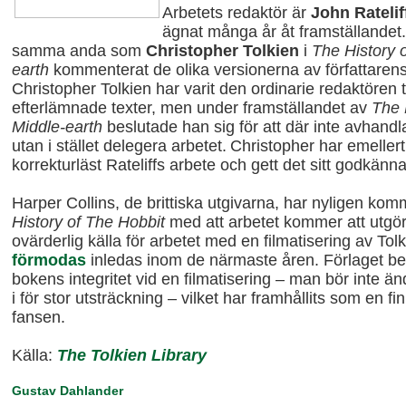
Arbetets redaktör är
John Ratelif
ägnat många år åt framställandet
samma anda som
Christopher Tolkien
i
The History o
earth
kommenterat de olika versionerna av författarens
Christopher Tolkien har varit den ordinarie redaktören til
efterlämnade texter, men under framställandet av
The 
Middle-earth
beslutade han sig för att där inte avhand
utan i stället delegera arbetet.
Christopher har emellert
korrekturläst Rateliffs arbete och gett det sitt godkänn
Harper Collins, de brittiska utgivarna, har nyligen ko
History of The Hobbit
med att arbetet kommer att utgö
ovärderlig källa för arbetet med en filmatisering av To
förmodas
inledas inom de närmaste åren.
Förlaget b
bokens integritet vid en filmatisering – man bör inte än
i för stor utsträckning –
vilket har framhållits som en fi
fansen.
Källa:
The Tolkien Library
Gustav Dahlander