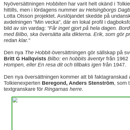
Nyöversättningen
Hobbiten
har varit helt okänd i Tolk
hittills, men i lördagens nummer av
Helsingborgs Dag
Lotta Olsson
projektet. Avslöjandet skedde på undansk
avdelningen "Min vecka", där en lokal profil i dagboks
bild av sin vardag:
"Får inget gjort på hela dagen. Bord
med Bilbo, ska översätta alla dikterna. Erik, som gör 
redan klar."
Den nya
The Hobbit
-översättningen gör sällskap på 
Britt G Hallqvists
Bilbo: en hobbits äventyr
från 1962
Hompen, eller En resa dit och tillbaks igen
från 1947.
Den nya översättningen kommer att bli faktagranskad 
Tolkienexperten
Beregond, Anders Stenström
, som t
textgranskare för
Ringarnas herre
.