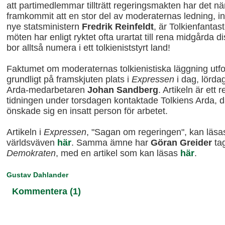
att partimedlemmar
tillträtt regeringsmakten har det n
framkommit att en stor del av moderaternas ledning, i
nye statsministern
Fredrik Reinfeldt
, är Tolkienfantast
möten har enligt ryktet ofta urartat till rena midgårda d
bor alltså numera i ett tolkieniststyrt land!
Faktumet om moderaternas tolkienistiska läggning utf
grundligt på framskjuten plats i
Expressen
i dag, lörda
Arda-medarbetaren
Johan Sandberg
. Artikeln är ett r
tidningen under torsdagen kontaktade Tolkiens Arda, 
önskade sig en insatt person för arbetet.
Artikeln i
Expressen
, "Sagan om regeringen", kan läsa
världsväven
här
. Samma ämne har
Göran Greider
tag
Demokraten
, med en artikel som kan läsas
här
.
Gustav Dahlander
Kommentera (1)