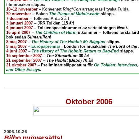
filmmusiken släpps.
10–12 november
– Konventet
Ring*Con
arrangeras i tyska Fulda.
30 november
– Boken
The Plants of Middle-earth
släpps.
7 december
– Tolkiens Arda 5 år!
3 januari 2007
–
JRR Tolkien 115 år!
4 januari 2007
–
Tolkienspecialnummer av serietidningen
Nemi
.
16 april 2007
–
The Children of Húrin
utkommer – Tolkiens första färd
bok sedan
Silmarillion
!
8 maj 2007
–
The History of The Hobbit: Mr Baggins
släpps.
9 maj 2007
–
Europapremiär
i London för musikalen
The Lord of the
4 juni 2007
–
The History of The Hobbit: Return to Bag-End
släpps.
15 september 2007
–
The Silmarillion
30 år!
21 september 2007
–
The Hobbit
(
Bilbo
) 70 år!
21 oktober 2007
–
Preliminärt släppdatum för
On Tolkien: Interviews
and Other Essays
.
Oktober 2006
2006-10-26
Bilbo
nyöversätts!