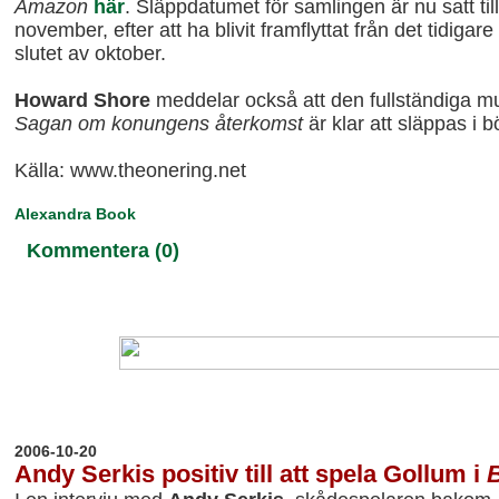
Amazon
här
. Släppdatumet för samlingen är nu satt til
november, efter att ha blivit framflyttat från det tidigar
slutet av oktober.
Howard Shore
meddelar också att den fullständiga mus
Sagan om konungens återkomst
är klar att släppas i 
Källa: www.theonering.net
Alexandra Book
Kommentera (0)
20
06-10-20
Andy Serkis positiv till att spela Gollum i
B