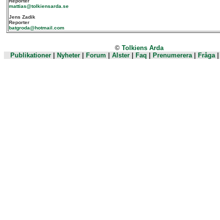
Reporter
mattias@tolkiensarda.se
Jens Zadik
Reporter
batgroda@hotmail.com
©
Tolkiens Arda
Publikationer
|
Nyheter
|
Forum
|
Alster
|
Faq
|
Prenumerera
|
Fråga