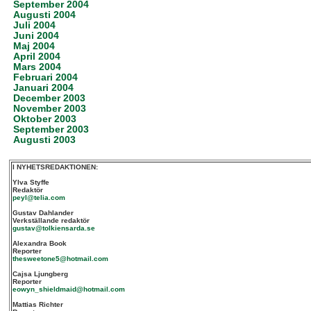
September 2004
Augusti 2004
Juli 2004
Juni 2004
Maj 2004
April 2004
Mars 2004
Februari 2004
Januari 2004
December 2003
November 2003
Oktober 2003
September 2003
Augusti 2003
I NYHETSREDAKTIONEN:
Ylva Styffe
Redaktör
peyl@telia.com
Gustav Dahlander
Verkställande redaktör
gustav@tolkiensarda.se
Alexandra Book
Reporter
thesweetone5@hotmail.com
Cajsa Ljungberg
Reporter
eowyn_shieldmaid@hotmail.com
Mattias Richter