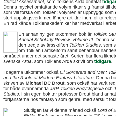
Critical Assessment
, som Tolkiens Arda omtalat
tidiga
Denna mycket omfattande volym riktar sig främst till d
som vill forska om Tolkien; volymen är uppbyggd som e
stort uppslagsverk med längre artiklar inom olika rele
En rad kända Tolkienakademiker har medverkat i arbet
En annan nyligen utkommen bok är
Tolkien Stu
Annual Scholarly Review, Volume III
. Denna se
den tredje av årsskriften
Tolkien Studies
, som s
om Tolkien i artikelform samt behandlar händel
området under det senaste året. Serien bär flera likhe
svenska
Arda
, som Tolkiens Arda skrivit om
tidigare
.
I dagarna utkommer också
Of Sorcerers and Men: Tol
and the Roots of Modern Fantasy Literature
. Denna bo
skriven av
Michael DC Drout
, som också har varit red
för både ovannämnda
JRR Tolkien Encyclopedia
och
T
Studies
I sin egen bok tar professor Drout bland anna
.
förtjänsterna hos fantasyn som genre, med särskilt fok
Slutligen får vi denna månad också
Lord of 
Eldils: Fantasy and Philosophy in CS Lewis