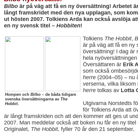
Bilbo
är på väg att få en ny översättning! Arbetet ä
långt framskridet med den nya upplagan, som kom
ut hösten 2007. Tolkiens Arda kan också avslöja at
en ny svensk titel –
Hobbiten
!
Tolkiens
The Hobbit
,
B
är på väg att få en ny
översättning! I dag är
hela nyöversättningen 
Översättaren är
Erik 
som också ombesörj
herre
(2004–05) – nu å
verserna, vilka liksom 
herre
tolkas av
Lotta 
Hompen
och
Bilbo
– de båda tidigare
svenska översättningarna av
The
Utgivarna Norstedts fö
Hobbit
.
för Tolkiens Arda att 
är långt framskriden och att den kommer att ges ut un
2007. Man meddelar också att boken nu får en ny titel
Originalet,
The Hobbit
, fyller 70 år den 21 september.