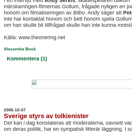
I en intervju med
Andy Serkis
, skådespelaren bakom
Härskarringen
-filmernas Gollum, frågade nyligen en jou
honom om filmatiseringen av
Bilbo
. Andy säger att
Pet
inte har kontaktat honom och bett honom spela Gollu
om han skulle bli tillfrågad skulle han inte kunna mots
Källa: www.theonering.net
Alexandra Book
Kommentera (1)
20
06-10-07
Sverige styrs av tolkienister
Det kan i dag konstateras att moderaterna, oavsett va
om deras politik, har en sympatisk litterär läggning. 