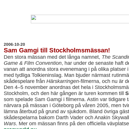
20
06-10-20
Sam Gamgi till Stockholmsmässan!
Den stora mässan med det långa namnet,
The Scandin
Game & Film Convention
, har under de senaste haft 
vanan att anordna stora evenemang i på olika platser i
med tydliga Tolkieninslag. Man bjuder närmast rutinmäs
skådespelare från
Härskarringen
-filmerna, och nu är d
Den 4–5 november anordnas det hela i Stockholmsmäs
Stockholm, och den här gången är turen kommen till
S
som spelade Sam Gamgi i filmerna. Astin var tidigare t
närvara på mässan i Göteborg på våren 2005, men tv
lämna återbud på grund av sjukdom. Bland övriga gäs
skådespelarna bakom Darth Vader och Anakin Skywal
Wars
. Mer om mässan finns på den officiella vävplats