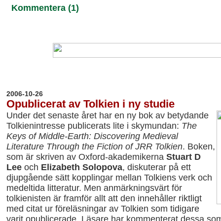
Kommentera (1)
20
06-10-26
Opublicerat av Tolkien i ny studie
Under det senaste året har en ny bok av betydande
Tolkienintresse publicerats lite i skymundan:
The
Keys of Middle-Earth: Discovering Medieval
Literature Through the Fiction of JRR Tolkien
. Boken,
som är skriven av Oxford-akademikerna
Stuart D
Lee
och
Elizabeth Solopova
, diskuterar på ett
djupgående sätt kopplingar mellan Tolkiens verk och
medeltida litteratur. Men anmärkningsvärt för
tolkienisten är framför allt att den innehåller riktligt
med citat ur föreläsningar av Tolkien som
tidigare
varit opublicerade. Läsare har kommenterat dessa so