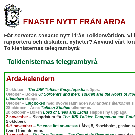
ENASTE NYTT FRÅN ARDA
Här serveras senaste nytt i från Tolkienvärlden. Vil
rapportera och diskutera nyheter? Använd vårt fo
Tolkienisternas telegrambyrå:
Tolkienisternas telegrambyrå
A
rda-kalendern
3 oktober
–
The JRR Tolkien Encyclopedia
släpps.
Oktober
– Boken
Of Sorcerers and Men: Tolkien and the Roots of Mo
Literature
släpps.
Oktober
–
Ljudboken
med nyöversättningen
Konungens återkomst
sl
28 oktober
– Årets
Tolkien Studies
utkommer.
28 oktober
– Boken
Lord of Elves and Eldils
släpps i ny upplaga.
2 november
– Släppdatum för
The JRR Tolkien Companion and Guid
2 oktober).
4–5 november
–
Science fiction-mässa
i Älvsjö, Stockholm, gästad a
(Sam) från filmerna.
7 november
–
The Two Towers – The Complete Recordings
med den 